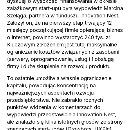
dyskusji o wysokości finansowania w okresie
zalążkowym start-upu była wypowiedź Marcina
Szeląga, partnera w funduszu Innovation Nest.
Założył on, że na pierwszy etap trwający 12
miesięcy początkującej firmie opierającej biznes
o Internet, powinno wystarczyć 240 tys. zł.
Kluczowym założeniem jest tutaj maksymalne
ograniczanie kosztów związanych z zasobami
(serwery, oprogramowanie, usługi) i obsługą
firmy i duże skupienie na rozwoju produktu.
To ostatnie umożliwia właśnie ograniczenie
kapitału, powodując koncentrację na
najważniejszych aspektach rozwoju
przedsiębiorstwa. Nie zabrakło różnych
punktów widzenia w komentarzach do
wypowiedzi przedstawiciela Innovation Nest,
ale znalazło się kilka istotnych głosów ze strony
znaczących start-upów (Growbots, UXPin)