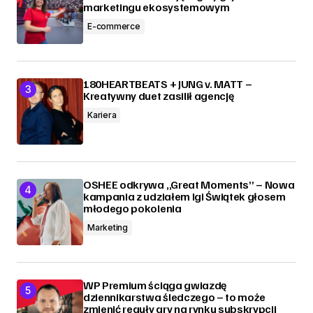
marketingu ekosystemowym
E-commerce
180HEARTBEATS + JUNG v. MATT –
Kreatywny duet zasilił agencję
Kariera
OSHEE odkrywa „Great Moments” – Nowa
kampania z udziałem Igi Świątek głosem
młodego pokolenia
Marketing
WP Premium ściąga gwiazdę
dziennikarstwa śledczego – to może
zmienić reguły gry na rynku subskrypcji