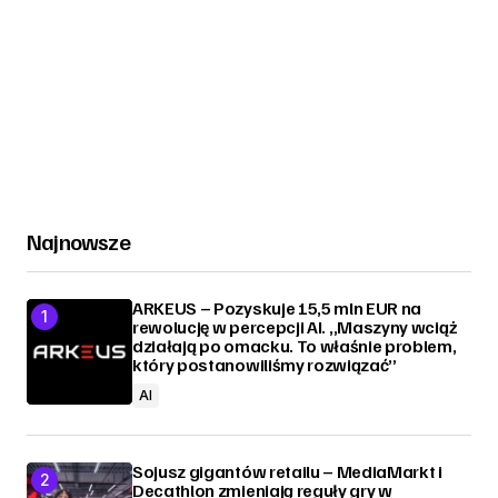
Najnowsze
ARKEUS – Pozyskuje 15,5 mln EUR na
rewolucję w percepcji AI. „Maszyny wciąż
działają po omacku. To właśnie problem,
który postanowiliśmy rozwiązać”
AI
Sojusz gigantów retailu – MediaMarkt i
Decathlon zmieniają reguły gry w