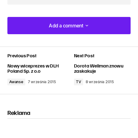
Add a comment
Add a comment
Previous Post
Next Post
zalogować
Nowy wiceprezes w DLH
Dorota Wellman znowu
Poland Sp. z o.o
zaskakuje
Awanse
7 września 2015
TV
8 września 2015
Reklama