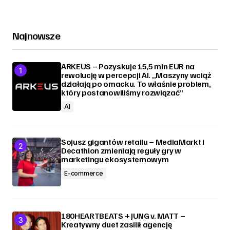
Najnowsze
ARKEUS – Pozyskuje 15,5 mln EUR na
rewolucję w percepcji AI. „Maszyny wciąż
działają po omacku. To właśnie problem,
który postanowiliśmy rozwiązać”
AI
Sojusz gigantów retailu – MediaMarkt i
Decathlon zmieniają reguły gry w
marketingu ekosystemowym
E-commerce
180HEARTBEATS + JUNG v. MATT –
Kreatywny duet zasilił agencję