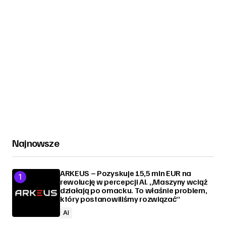
Najnowsze
ARKEUS – Pozyskuje 15,5 mln EUR na
rewolucję w percepcji AI. „Maszyny wciąż
działają po omacku. To właśnie problem,
który postanowiliśmy rozwiązać”
AI