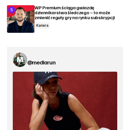
WP Premium ściąga gwiazdę
dziennikarstwa śledczego – to może
zmienić reguły gry na rynku subskrypcji
Kariera
@mediarun