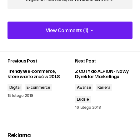
View Comments (1)
View Comments (1)
Previous Post
Next Post
zalogować
Trendy w e-commerce,
Z COTY do ALPION - Nowy
które warto znać w 2018
Dyrektor Marketingu
Digital
E-commerce
Awanse
Kariera
15 lutego 2018
Ludzie
16 lutego 2018
Reklama