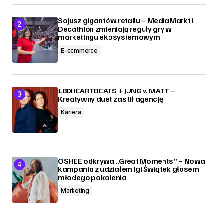
Sojusz gigantów retailu – MediaMarkt i
Decathlon zmieniają reguły gry w
marketingu ekosystemowym
E-commerce
180HEARTBEATS + JUNG v. MATT –
Kreatywny duet zasilił agencję
Kariera
OSHEE odkrywa „Great Moments” – Nowa
kampania z udziałem Igi Świątek głosem
młodego pokolenia
Marketing