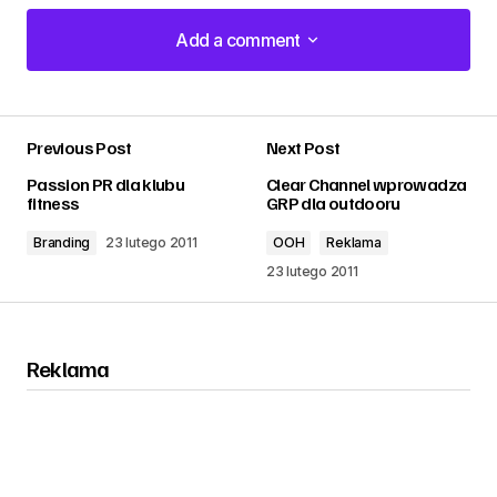
Add a comment
Add a comment
Previous Post
Next Post
zalogować
Passion PR dla klubu
Clear Channel wprowadza
fitness
GRP dla outdooru
Branding
23 lutego 2011
OOH
Reklama
23 lutego 2011
Reklama