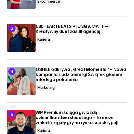
E-commerce
180HEARTBEATS + JUNG v. MATT –
Kreatywny duet zasilił agencję
Kariera
OSHEE odkrywa „Great Moments” – Nowa
kampania z udziałem Igi Świątek głosem
młodego pokolenia
Marketing
WP Premium ściąga gwiazdę
dziennikarstwa śledczego – to może
zmienić reguły gry na rynku subskrypcji
Kariera