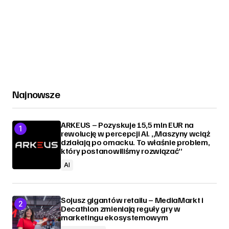
Najnowsze
ARKEUS – Pozyskuje 15,5 mln EUR na
rewolucję w percepcji AI. „Maszyny wciąż
działają po omacku. To właśnie problem,
który postanowiliśmy rozwiązać”
AI
Sojusz gigantów retailu – MediaMarkt i
Decathlon zmieniają reguły gry w
marketingu ekosystemowym