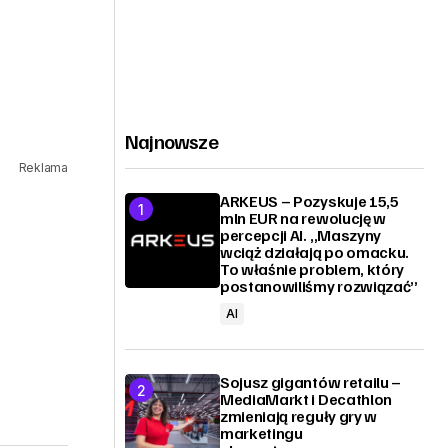
Najnowsze
Reklama
ARKEUS – Pozyskuje 15,5
mln EUR na rewolucję w
percepcji AI. „Maszyny
wciąż działają po omacku.
To właśnie problem, który
postanowiliśmy rozwiązać”
AI
Sojusz gigantów retailu –
MediaMarkt i Decathlon
zmieniają reguły gry w
marketingu