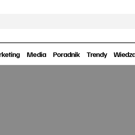
keting
Media
Poradnik
Trendy
Wiedz
Clear Channel wprowadza GRP dla outdoo
OOH
Reklama