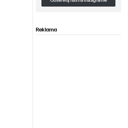
Obserwuj nas na Instagramie
Obserwuj nas na Instagramie
Reklama