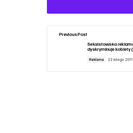
Previous Post
zalogować
Seksistowska rekla
dyskryminuje kobiety 
Reklama
23 lutego 2011