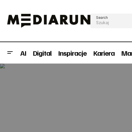
Search
AI
Digital
Inspiracje
Kariera
Mar
Seksistowska reklama MM
dyskryminuje kobiety (wideo)