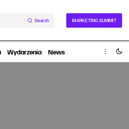
Search
MARKETING SUMMIT
Search
MARKETING SUMMIT
a
Wydarzenia
News
Bank Nordea wybrał agencję
ru
reklamową