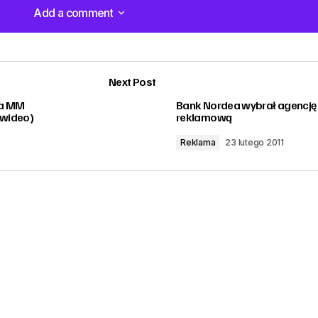
Add a comment
Add a comment
Next Post
ma MM
Bank Nordea wybrał agencję
(wideo)
reklamową
Reklama
23 lutego 2011