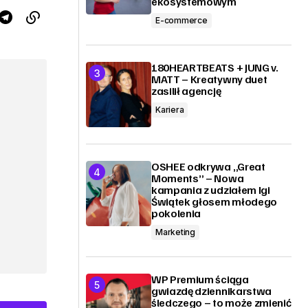
ekosystemowym
E-commerce
180HEARTBEATS + JUNG v.
MATT – Kreatywny duet
zasilił agencję
Kariera
OSHEE odkrywa „Great
Moments” – Nowa
kampania z udziałem Igi
Świątek głosem młodego
pokolenia
Marketing
WP Premium ściąga
gwiazdę dziennikarstwa
śledczego – to może zmienić