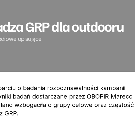
dza GRP dla outdooru
ediowe opisujące
parciu o badania rozpoznawalności kampanii
Wyniki badań dostarczane przez OBOPiR Mareco
oland wzbogaciła o grupy celowe oraz częstość
az GRP.