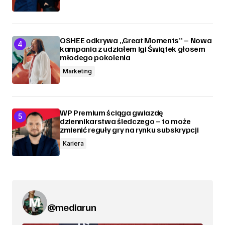
OSHEE odkrywa „Great Moments” – Nowa
kampania z udziałem Igi Świątek głosem
młodego pokolenia
Marketing
WP Premium ściąga gwiazdę
dziennikarstwa śledczego – to może
zmienić reguły gry na rynku subskrypcji
Kariera
@mediarun