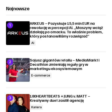
Najnowsze
ARKEUS – Pozyskuje 15,5 mln EUR na
rewolucję w percepcji AI. „Maszyny wciąż
działają po omacku. To właśnie problem,
który postanowiliśmy rozwiązać”
AI
Sojusz gigantów retailu – MediaMarkt i
Decathlon zmieniają reguły gry w
marketingu ekosystemowym
E-commerce
180HEARTBEATS + JUNG v. MATT –
Kreatywny duet zasilił agencję
Kariera