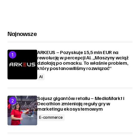
Najnowsze
ARKEUS – Pozyskuje 15,5 mln EUR na
rewolucję w percepcji AI. „Maszyny wciąż
działają po omacku. To właśnie problem,
który postanowiliśmy rozwiązać”
AI
Sojusz gigantów retailu – MediaMarkt i
Decathlon zmieniają reguły gry w
marketingu ekosystemowym
E-commerce