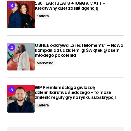
180HEARTBEATS + JUNG v. MATT –
Kreatywny duet zasilił agencję
Kariera
OSHEE odkrywa „Great Moments” – Nowa
kampania z udziałem Igi Świątek głosem
młodego pokolenia
Marketing
WP Premium ściąga gwiazdę
dziennikarstwa śledczego – to może
zmienić reguły gry na rynku subskrypcji
Kariera