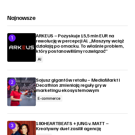
Najnowsze
ARKEUS – Pozyskuje 15,5 mln EUR na
rewolucję w percepcji AI. „Maszyny wciąż
działają po omacku. To właśnie problem,
który postanowiliśmy rozwiązać”
AI
Sojusz gigantów retailu – MediaMarkt i
Decathlon zmieniają reguły gry w
marketingu ekosystemowym
E-commerce
180HEARTBEATS + JUNG v. MATT –
Kreatywny duet zasilił agencję