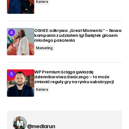
Kariera
OSHEE odkrywa „Great Moments” – Nowa
kampania z udziałem Igi Świątek głosem
młodego pokolenia
Marketing
WP Premium ściąga gwiazdę
dziennikarstwa śledczego – to może
zmienić reguły gry na rynku subskrypcji
Kariera
@mediarun