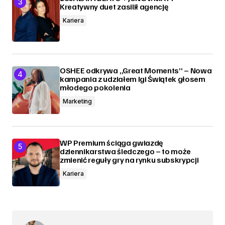
Kreatywny duet zasilił agencję
Kariera
OSHEE odkrywa „Great Moments” – Nowa
kampania z udziałem Igi Świątek głosem
młodego pokolenia
Marketing
WP Premium ściąga gwiazdę
dziennikarstwa śledczego – to może
zmienić reguły gry na rynku subskrypcji
Kariera