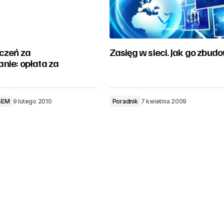
iczeń za
Zasięg w sieci. Jak go zbud
nie: opłata za
SEM
9 lutego 2010
Poradnik
7 kwietnia 2009