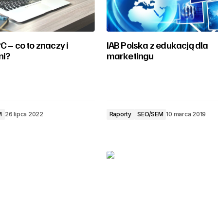
C – co to znaczy i
IAB Polska z edukacją dla
ni?
marketingu
M
26 lipca 2022
Raporty
SEO/SEM
10 marca 2019