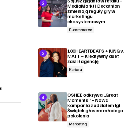
Sojusz gigantów retailu –
MediaMarkt i Decathlon
zmieniają reguły gry w
marketingu
ekosystemowym
E-commerce
180HEARTBEATS + JUNG v.
MATT – Kreatywny duet
zasilił agencję
Kariera
s
OSHEE odkrywa „Great
Moments” – Nowa
kampania z udziałem Igi
Świątek głosem młodego
pokolenia
Marketing