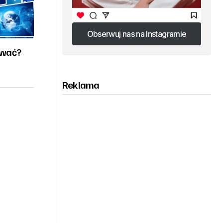
Obserwuj nas na Instagramie
Obserwuj nas na Instagramie
ować?
Reklama