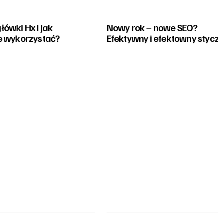
ówki Hx i jak
Nowy rok – nowe SEO?
e wykorzystać?
Efektywny i efektowny styc