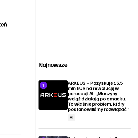
zeń
Najnowsze
ARKEUS – Pozyskuje 15,5
mln EUR na rewolucję w
percepcji AI. „Maszyny
wciąż działają po omacku.
To właśnie problem, który
postanowiliśmy rozwiązać”
AI