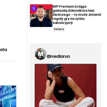
WP Premium ściąga
gwiazdę dziennikarstwa
śledczego – to może zmienić
reguły gry na rynku
subskrypcji
Kariera
łata
@mediarun