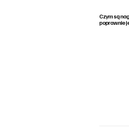
Czym są nagł
poprawnie j