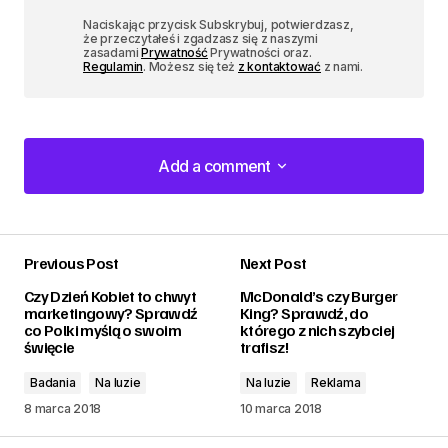
Naciskając przycisk Subskrybuj, potwierdzasz,
że przeczytałeś i zgadzasz się z naszymi
zasadami
Prywatność
Prywatności oraz.
Regulamin
. Możesz się też
z kontaktować
z nami.
Add a comment
Add a comment
Previous Post
Next Post
zalogować
Czy Dzień Kobiet to chwyt
McDonald’s czy Burger
marketingowy? Sprawdź
King? Sprawdź, do
co Polki myślą o swoim
którego z nich szybciej
święcie
trafisz!
Badania
Na luzie
Na luzie
Reklama
8 marca 2018
10 marca 2018