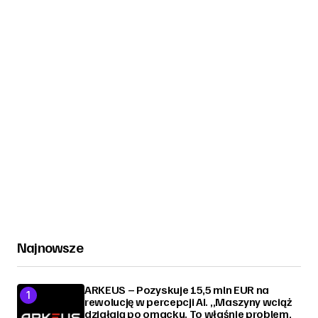
Najnowsze
ARKEUS – Pozyskuje 15,5 mln EUR na
rewolucję w percepcji AI. „Maszyny wciąż
działają po omacku. To właśnie problem,