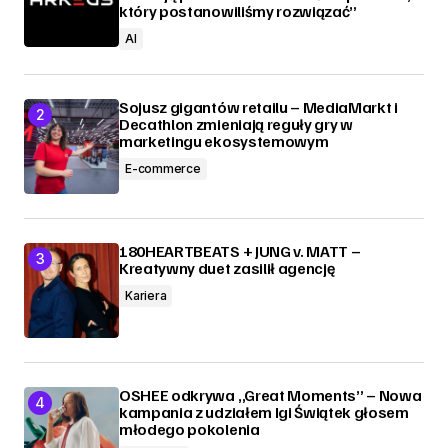
który postanowiliśmy rozwiązać”
AI
Sojusz gigantów retailu – MediaMarkt i
Decathlon zmieniają reguły gry w
marketingu ekosystemowym
E-commerce
180HEARTBEATS + JUNG v. MATT –
Kreatywny duet zasilił agencję
Kariera
OSHEE odkrywa „Great Moments” – Nowa
kampania z udziałem Igi Świątek głosem
młodego pokolenia