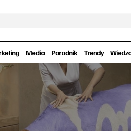
keting
Media
Poradnik
Trendy
Wiedz
Przetarg Milki zakończony
Przetargi