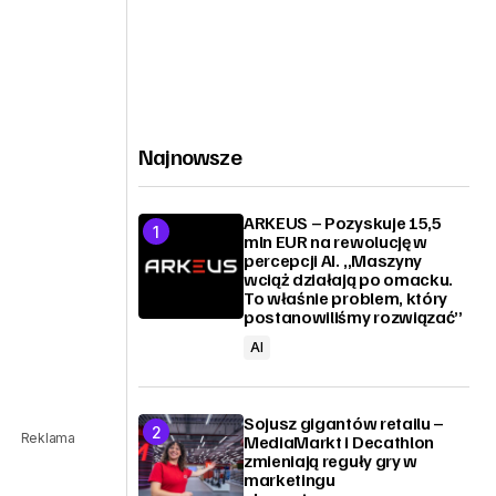
Najnowsze
ARKEUS – Pozyskuje 15,5
mln EUR na rewolucję w
percepcji AI. „Maszyny
wciąż działają po omacku.
To właśnie problem, który
postanowiliśmy rozwiązać”
AI
Sojusz gigantów retailu –
Reklama
MediaMarkt i Decathlon
zmieniają reguły gry w
marketingu