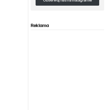
Obserwuj nas na Instagramie
Obserwuj nas na Instagramie
Reklama