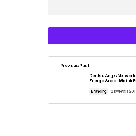
Previous Post
zalogować
Dentsu Aegis Network 
Energa Sopot Match R
Branding
2 kwietnia 201