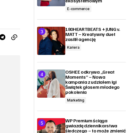
ekosystemowym
E-commerce
180HEARTBEATS + JUNG v.
MATT – Kreatywny duet
zasilił agencję
Kariera
OSHEE odkrywa „Great
Moments” – Nowa
kampania z udziałem Igi
Świątek głosem młodego
pokolenia
Marketing
WP Premium ściąga
gwiazdę dziennikarstwa
śledczego – to może zmienić