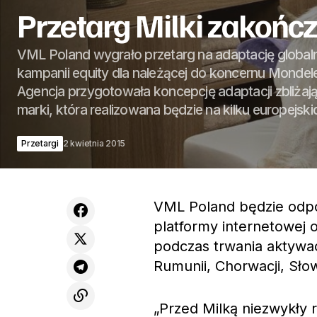
Przetarg Milki zakońc
VML Poland wygrało przetarg na adaptację globa
kampanii equity dla należącej do koncernu Mondele
Agencja przygotowała koncepcję adaptacji zbliżając
marki, która realizowana będzie na kilku europejski
Przetargi
2 kwietnia 2015
VML Poland będzie odpo
platformy internetowej
podczas trwania aktywacj
Rumunii, Chorwacji, Słow
„Przed Milką niezwykły 