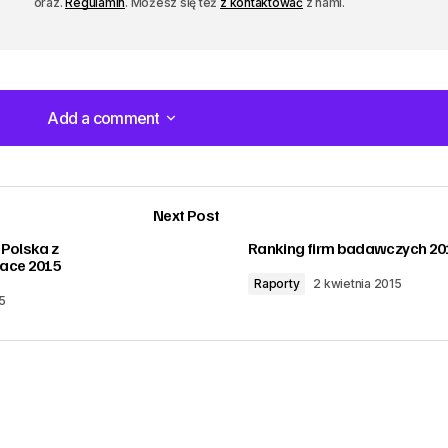
oraz.
Regulamin
. Możesz się też
z kontaktować
z nami.
Add a comment
Add a comment
Next Post
Polska z
Ranking firm badawczych 20
ace 2015
Raporty
2 kwietnia 2015
5