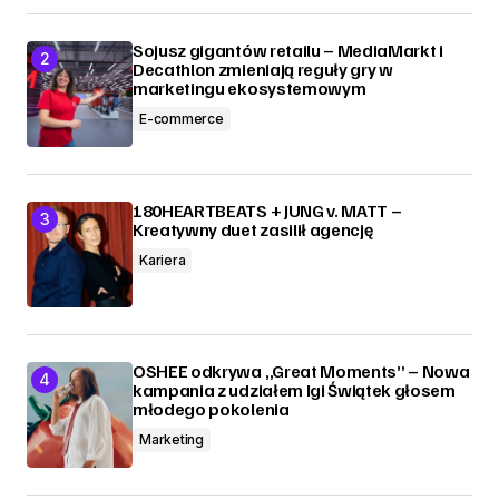
Sojusz gigantów retailu – MediaMarkt i
Decathlon zmieniają reguły gry w
marketingu ekosystemowym
E-commerce
180HEARTBEATS + JUNG v. MATT –
Kreatywny duet zasilił agencję
Kariera
OSHEE odkrywa „Great Moments” – Nowa
kampania z udziałem Igi Świątek głosem
młodego pokolenia
Marketing