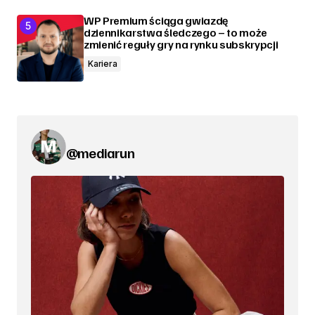
WP Premium ściąga gwiazdę
dziennikarstwa śledczego – to może
zmienić reguły gry na rynku subskrypcji
Kariera
@mediarun