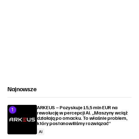
Najnowsze
ARKEUS – Pozyskuje 15,5 mln EUR na
rewolucję w percepcji AI. „Maszyny wciąż
działają po omacku. To właśnie problem,
który postanowiliśmy rozwiązać”
AI