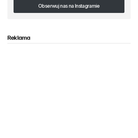
Obserwuj nas na Instagramie
Obserwuj nas na Instagramie
Reklama