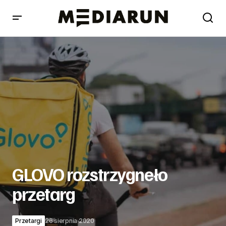
GLOVO rozstrzygneło przetarg
GLOVO rozstrzygneło
przetarg
Przetargi
26 sierpnia 2020