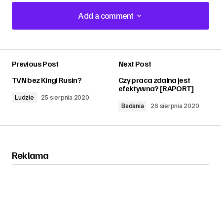
Add a comment
Add a comment
Previous Post
Next Post
zalogować
TVN bez Kingi Rusin?
Czy praca zdalna jest
efektywna? [RAPORT]
Ludzie
25 sierpnia 2020
Badania
26 sierpnia 2020
Reklama