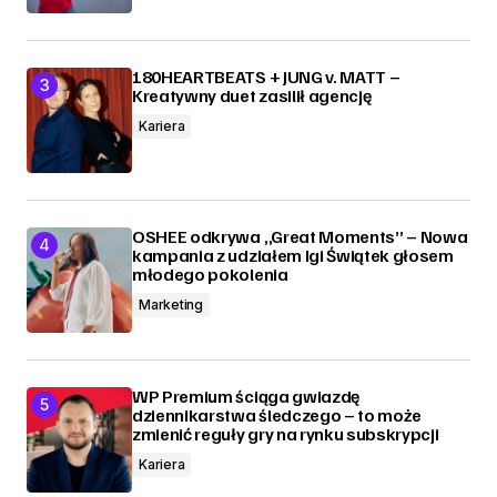
180HEARTBEATS + JUNG v. MATT –
Kreatywny duet zasilił agencję
Kariera
OSHEE odkrywa „Great Moments” – Nowa
kampania z udziałem Igi Świątek głosem
młodego pokolenia
Marketing
WP Premium ściąga gwiazdę
dziennikarstwa śledczego – to może
zmienić reguły gry na rynku subskrypcji
Kariera