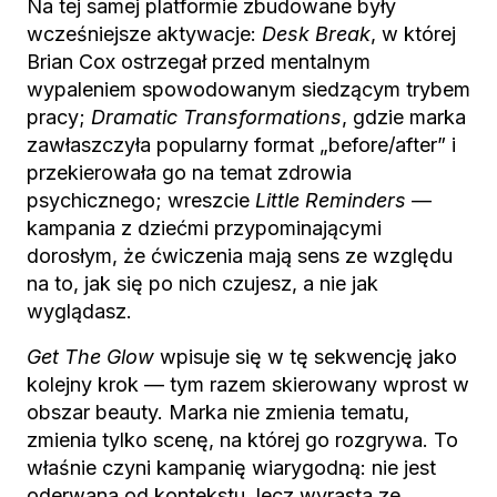
Na tej samej platformie zbudowane były
wcześniejsze aktywacje:
Desk Break
, w której
Brian Cox ostrzegał przed mentalnym
wypaleniem spowodowanym siedzącym trybem
pracy;
Dramatic Transformations
, gdzie marka
zawłaszczyła popularny format „before/after” i
przekierowała go na temat zdrowia
psychicznego; wreszcie
Little Reminders
—
kampania z dziećmi przypominającymi
dorosłym, że ćwiczenia mają sens ze względu
na to, jak się po nich czujesz, a nie jak
wyglądasz.
Get The Glow
wpisuje się w tę sekwencję jako
kolejny krok — tym razem skierowany wprost w
obszar beauty. Marka nie zmienia tematu,
zmienia tylko scenę, na której go rozgrywa. To
właśnie czyni kampanię wiarygodną: nie jest
oderwana od kontekstu, lecz wyrasta ze