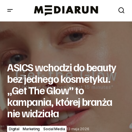
ASICS wchodzi do beauty bez jednego kosmetyku. „Get
The Glow” to kampania, której branża nie widziała
ASICS wchodzi do beauty
bez jednego kosmetyku.
„Get The Glow” to
kampania, której branża
nie widziała
Digital
Marketing
Social Media
13 maja 2026