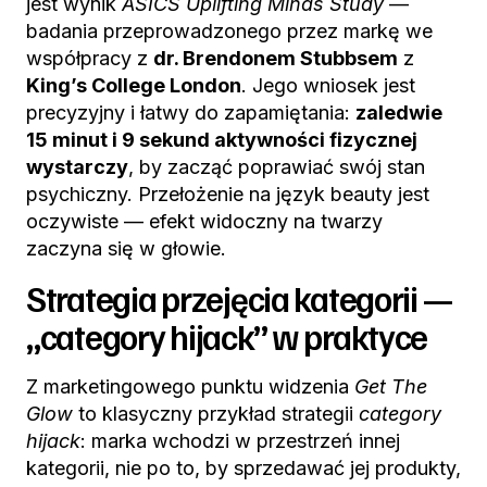
jest wynik
ASICS Uplifting Minds Study
—
badania przeprowadzonego przez markę we
współpracy z
dr. Brendonem Stubbsem
z
King’s College London
. Jego wniosek jest
precyzyjny i łatwy do zapamiętania:
zaledwie
15 minut i 9 sekund aktywności fizycznej
wystarczy
, by zacząć poprawiać swój stan
psychiczny. Przełożenie na język beauty jest
oczywiste — efekt widoczny na twarzy
zaczyna się w głowie.
Strategia przejęcia kategorii —
„category hijack” w praktyce
Z marketingowego punktu widzenia
Get The
Glow
to klasyczny przykład strategii
category
hijack
: marka wchodzi w przestrzeń innej
kategorii, nie po to, by sprzedawać jej produkty,