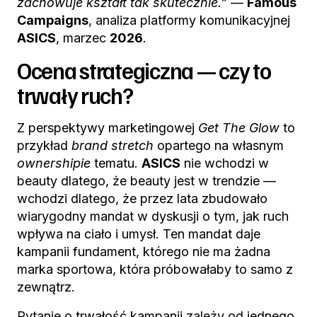
zachowuje kształt tak skutecznie.”
—
Famous
Campaigns
, analiza platformy komunikacyjnej
ASICS
, marzec
2026
.
Ocena strategiczna — czy to
trwały ruch?
Z perspektywy marketingowej
Get The Glow
to
przykład
brand stretch
opartego na własnym
ownershipie
tematu.
ASICS
nie wchodzi w
beauty dlatego, że beauty jest w trendzie —
wchodzi dlatego, że przez lata zbudowało
wiarygodny mandat w dyskusji o tym, jak ruch
wpływa na ciało i umysł. Ten mandat daje
kampanii fundament, którego nie ma żadna
marka sportowa, która próbowałaby to samo z
zewnątrz.
Pytanie o trwałość kampanii zależy od jednego