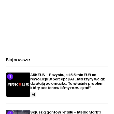
Najnowsze
ARKEUS – Pozyskuje 15,5 mln EUR na
rewolucję w percepcji AI. „Maszyny wciąż
działają po omacku. To właśnie problem,
który postanowiliśmy rozwiązać”
AI
Sojusz gigantów retailu – MediaMarkt i