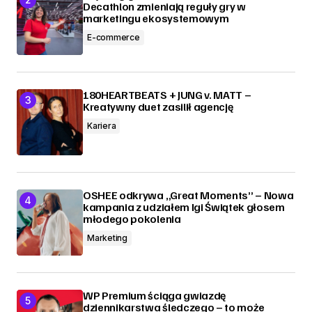
Decathlon zmieniają reguły gry w
marketingu ekosystemowym
E-commerce
180HEARTBEATS + JUNG v. MATT –
Kreatywny duet zasilił agencję
Kariera
OSHEE odkrywa „Great Moments” – Nowa
kampania z udziałem Igi Świątek głosem
młodego pokolenia
Marketing
WP Premium ściąga gwiazdę
dziennikarstwa śledczego – to może