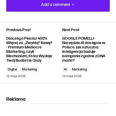
Add a comment
Add a comment
Previous Post
Next Post
zalogować
Dlaczego Płacisz 400%
GOOGLE POMELLI -
Więcej za „Zwykłą" Kawę?
Narzędzie AI dostępne w
- Premium Mediocre
Polsce. Jak sztuczna
Marketing, czyli
inteligencja buduje
Mechanizm, Który Wydaje
kampanie zgodne z DNA
Twój Budżet w Ciszy
marki?
Digital
Marketing
AI
Marketing
12 maja 2026
13 maja 2026
Reklama