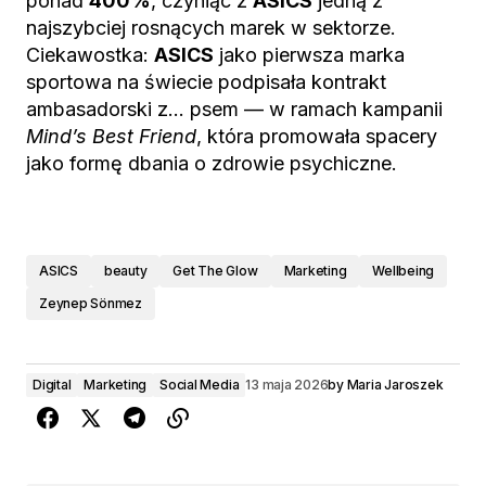
ponad
400%
, czyniąc z
ASICS
jedną z
najszybciej rosnących marek w sektorze.
Ciekawostka:
ASICS
jako pierwsza marka
sportowa na świecie podpisała kontrakt
ambasadorski z… psem — w ramach kampanii
Mind’s Best Friend
, która promowała spacery
jako formę dbania o zdrowie psychiczne.
ASICS
beauty
Get The Glow
Marketing
Wellbeing
Zeynep Sönmez
Digital
Marketing
Social Media
13 maja 2026
by
Maria Jaroszek