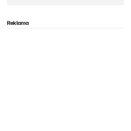
Obserwuj nas na Instagramie
Reklama