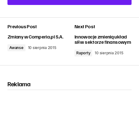
Add a comment
Previous Post
Next Post
zalogować
Zmiany w Comperia.pl S.A.
Innowacje zmienią układ
sił w sektorze finansowym
Awanse
10 sierpnia 2015
Raporty
10 sierpnia 2015
Reklama