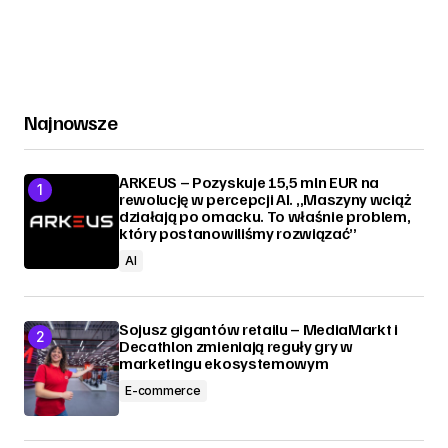
Najnowsze
ARKEUS – Pozyskuje 15,5 mln EUR na
rewolucję w percepcji AI. „Maszyny wciąż
działają po omacku. To właśnie problem,
który postanowiliśmy rozwiązać”
AI
Sojusz gigantów retailu – MediaMarkt i
Decathlon zmieniają reguły gry w
marketingu ekosystemowym
E-commerce