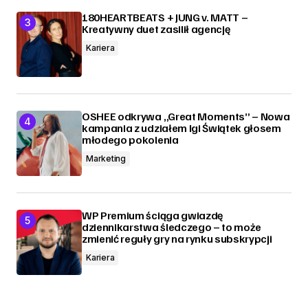
180HEARTBEATS + JUNG v. MATT –
Kreatywny duet zasilił agencję
Kariera
OSHEE odkrywa „Great Moments” – Nowa
kampania z udziałem Igi Świątek głosem
młodego pokolenia
Marketing
WP Premium ściąga gwiazdę
dziennikarstwa śledczego – to może
zmienić reguły gry na rynku subskrypcji
Kariera