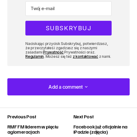
Naciskając przycisk Subskrybuj, potwierdzasz,
że przeczytałeś i zgadzasz się z naszymi
zasadami
Prywatność
Prywatności oraz.
Regulamin
. Możesz się też
z kontaktować
z nami.
Add a comment
Add a comment
Previous Post
Next Post
zalogować
RMF FM liderem w pięciu
Facebook już oficjalnie na
aglomeracjach
iPadzie (zdjęcia)