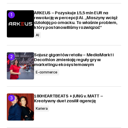
ARKEUS – Pozyskuje 15,5 mln EUR na
rewolucję w percepcji AI. „Maszyny wciąż
działają po omacku. To właśnie problem,
który postanowiliśmy rozwiązać”
AI
Sojusz gigantów retailu – MediaMarkt i
Decathlon zmieniają reguły gry w
marketingu ekosystemowym
E-commerce
180HEARTBEATS + JUNG v. MATT –
Kreatywny duet zasilił agencję
Kariera