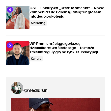
OSHEE odkrywa „Great Moments” – Nowa
kampania z udziałem Igi Świątek głosem
młodego pokolenia
Marketing
WP Premium ściąga gwiazdę
dziennikarstwa śledczego – to może
zmienić reguły gry na rynku subskrypcji
Kariera
@mediarun