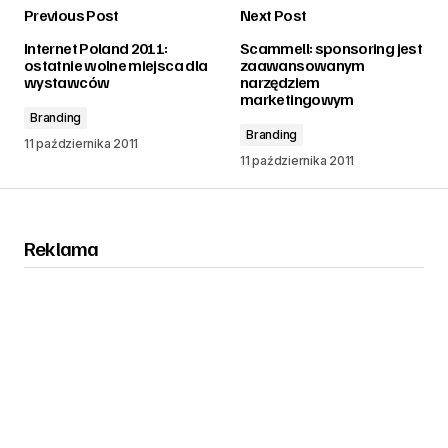
Previous Post
Next Post
zalogować
Internet Poland 2011:
Scammell: sponsoring jest
ostatnie wolne miejsca dla
zaawansowanym
wystawców
narzędziem
marketingowym
Branding
Branding
11 października 2011
11 października 2011
Reklama