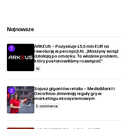
Najnowsze
ARKEUS – Pozyskuje 15,5 mln EUR na
rewolucję w percepcji AI. „Maszyny wciąż
działają po omacku. To właśnie problem,
który postanowiliśmy rozwiązać”
AI
Sojusz gigantów retailu – MediaMarkt i
Decathlon zmieniają reguły gry w
marketingu ekosystemowym
E-commerce