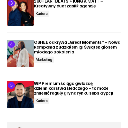
180HEARTBEATS + JUNG v. MATT –
Kreatywny duet zasilił agencję
Kariera
OSHEE odkrywa „Great Moments” – Nowa
kampania z udziałem Igi Świątek głosem
młodego pokolenia
Marketing
WP Premium ściąga gwiazdę
dziennikarstwa śledczego – to może
zmienić reguły gry na rynku subskrypcji
Kariera