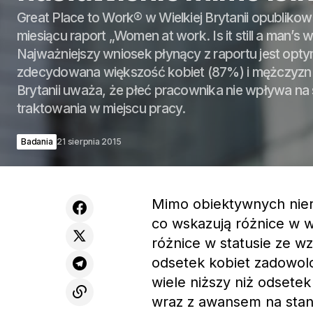
Great Place to Work® w Wielkiej Brytanii opubliko
miesiącu raport „Women at work. Is it still a man’s w
Najważniejszy wniosek płynący z raportu jest opty
zdecydowana większość kobiet (87%) i mężczyzn 
Brytanii uważa, że płeć pracownika nie wpływa na
traktowania w miejscu pracy.
Badania
21 sierpnia 2015
Mimo obiektywnych nieró
co wskazują różnice w w
różnice w statusie ze w
odsetek kobiet zadowol
wiele niższy niż odset
wraz z awansem na stan