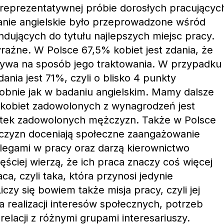
reprezentatywnej próbie dorosłych pracującyc
anie angielskie było przeprowadzone wśród
dujących do tytułu najlepszych miejsc pracy.
yraźne. W Polsce 67,5% kobiet jest zdania, że
ływa na sposób jego traktowania. W przypadku
ia jest 71%, czyli o blisko 4 punkty
obnie jak w badaniu angielskim. Mamy dalsze
kobiet zadowolonych z wynagrodzeń jest
setek zadowolonych mężczyzn. Także w Polsce
żczyzn doceniają społeczne zaangażowanie
kolegami w pracy oraz darzą kierownictwo
ściej wierzą, że ich praca znaczy coś więcej
ca, czyli taka, która przynosi jedynie
iczy się bowiem także misja pracy, czyli jej
a realizacji interesów społecznych, potrzeb
elacji z różnymi grupami interesariuszy.