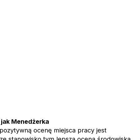
 jak Menedżerka
pozytywną ocenę miejsca pracy jest
ze stanowisko tym lepsza ocena środowiska