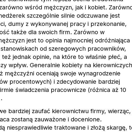
 zarówno wśród mężczyzn, jak i kobiet. Zarówn
edżerek szczególnie silnie odczuwane jest
ci, dumy z wykonywanej pracy i przekonanie,
tość także dla swoich firm. Zarówno w
mężczyzn jest to opinia najmocniej odróżniająca
 stanowiskach od szeregowych pracowników,
też jednak opinie, na które to właśnie płeć, a
zy wpływ. Generalnie kobiety na kierowniczyc
iż mężczyźni oceniają swoje wynagrodzenie
tów procentowych) i zdecydowanie bardziej
irmie świadczenia pracownicze (różnica aż 10
.
e bardziej zaufać kierownictwu firmy, wierząc,
praca zostaną zauważone i docenione.
dą niesprawiedliwie traktowane i złożą skargę, t