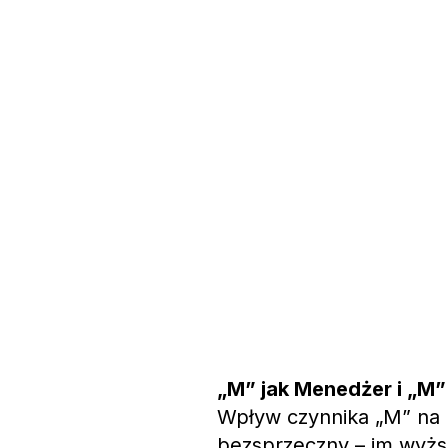
„M” jak Menedżer i „M”
Wpływ czynnika „M” na 
bezsprzeczny – im wyżs