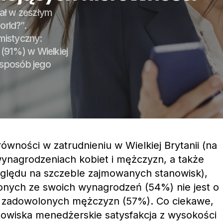
wał w zeszłym
orld?”.
mistyczny:
(91%) w Wielkiej
 sposób jego
wności w zatrudnieniu w Wielkiej Brytanii (na
ynagrodzeniach kobiet i mężczyzn, a także
zględu na szczeble zajmowanych stanowisk),
onych ze swoich wynagrodzeń (54%) nie jest o
ek zadowolonych mężczyzn (57%). Co ciekawe,
owiska menedżerskie satysfakcja z wysokości