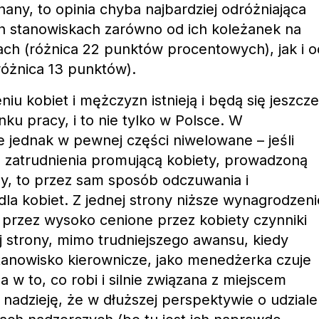
hany, to opinia chyba najbardziej odróżniająca
ch stanowiskach zarówno od ich koleżanek na
ch (różnica 22 punktów procentowych), jak i o
óżnica 13 punktów).
iu kobiet i mężczyzn istnieją i będą się jeszcze
ku pracy, i to nie tylko w Polsce. W
 jednak w pewnej części niwelowane – jeśli
ę zatrudnienia promującą kobiety, prowadzoną
rmy, to przez sam sposób odczuwania i
la kobiet. Z jednej strony niższe wynagrodzeni
rzez wysoko cenione przez kobiety czynniki
j strony, mimo trudniejszego awansu, kiedy
stanowisko kierownicze, jako menedżerka czuje
w to, co robi i silnie związana z miejscem
nadzieję, że w dłuższej perspektywie o udziale