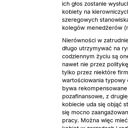
ich głos zostanie wysłuc
kobiety na kierowniczy
szeregowych stanowiska
kolegów menedżerów (r
Nierówności w zatrudnien
długo utrzymywać na ryn
codziennym życiu są one
nawet nie przez polityk
tylko przez niektóre fi
wartościowania typowy d
bywa rekompensowane p
pozafinansowe, z drugie
kobiecie uda się objąć 
się mocno zaangażowana 
pracy. Można więc mieć 