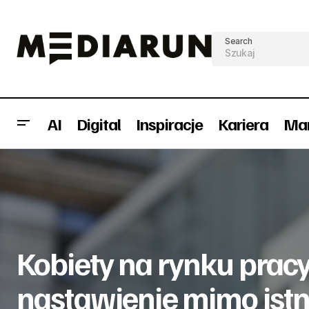
Search
AI
Digital
Inspiracje
Kariera
Mar
Kobiety 
Jak pomóc chorym, czyli medyczne
Badania
nierówn
start-upy z Polski
Kobiety na rynku prac
nastawienie mimo istn