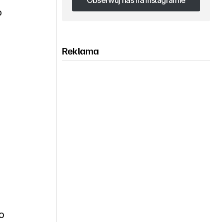
Obserwuj nas na Instagramie
o
Obserwuj nas na Instagramie
Reklama
h
o