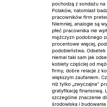
pochodzą z sondażu na 
Polaków, natomiast bad
pracowników firm preten
Niemniej, analogie są w
płeć pracownika nie wp
mężczyzn podobnego zdan
procentowe więcej, pod
podobieństwa. Odsetek 
niemal taki sam jak od
kobiety częściej od mę
firmy, dobre relacje z 
większym zaufaniem. Czę
niż tylko „zwyczajna” pra
gratyfikację finansową. L
szczególne znaczenie dl
środowiska i budowania r