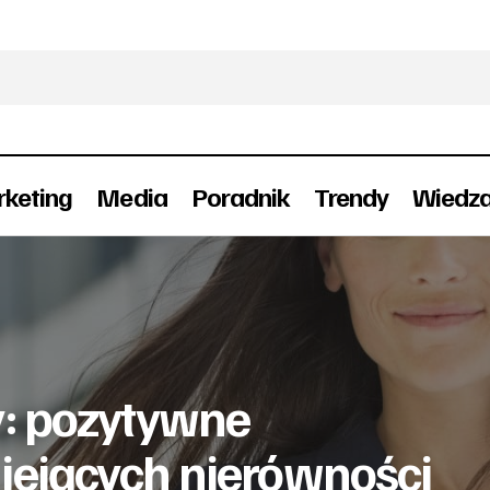
keting
Media
Poradnik
Trendy
Wiedz
na rynku pracy: pozytywne nastawienie mimo istniejąc
ości
y: pozytywne
iejących nierówności