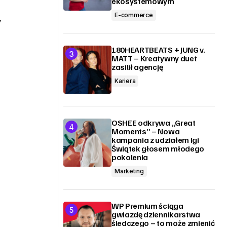
ekosystemowym
E-commerce
y
180HEARTBEATS + JUNG v.
MATT – Kreatywny duet
zasilił agencję
Kariera
OSHEE odkrywa „Great
Moments” – Nowa
kampania z udziałem Igi
Świątek głosem młodego
pokolenia
Marketing
WP Premium ściąga
gwiazdę dziennikarstwa
śledczego – to może zmienić