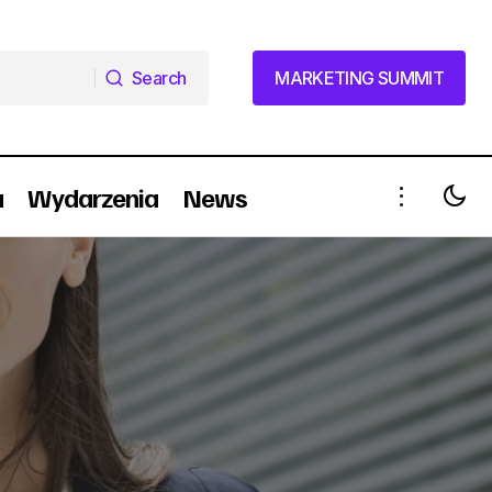
Search
MARKETING SUMMIT
Search
MARKETING SUMMIT
a
Wydarzenia
News
ych
Wideorekrutacja live rozwiązaniem na
trudności rekrutacyjne