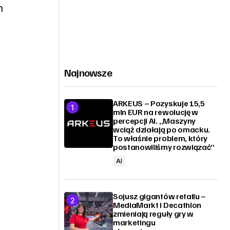
h
Najnowsze
ARKEUS – Pozyskuje 15,5
mln EUR na rewolucję w
percepcji AI. „Maszyny
wciąż działają po omacku.
To właśnie problem, który
postanowiliśmy rozwiązać”
AI
Sojusz gigantów retailu –
MediaMarkt i Decathlon
zmieniają reguły gry w
marketingu