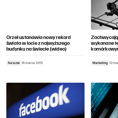
Orzeł ustanawia nowy rekord
Zachwycając
świata w locie z najwyższego
wykonane t
budynku na świecie (wideo)
komórkow
Na luzie
16 marca 2015
Marketing
12 ma