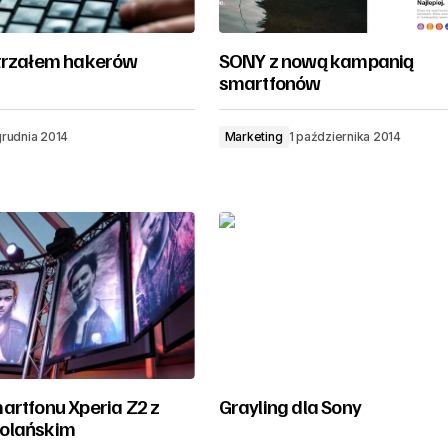
trzałem hakerów
SONY z nową kampanią
smartfonów
grudnia 2014
Marketing
1 października 2014
artfonu Xperia Z2 z
Grayling dla Sony
olańskim