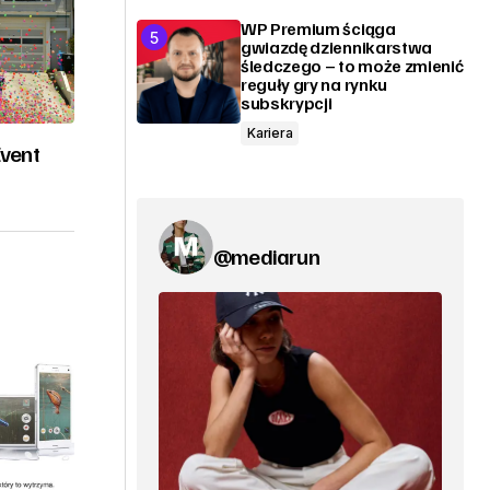
WP Premium ściąga
gwiazdę dziennikarstwa
śledczego – to może zmienić
reguły gry na rynku
subskrypcji
Kariera
Event
@mediarun