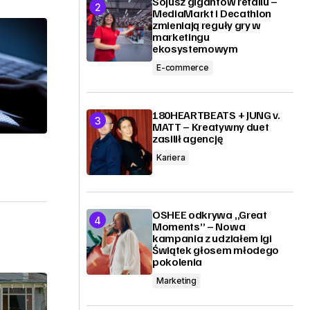
Sojusz gigantów retailu –
MediaMarkt i Decathlon
zmieniają reguły gry w
marketingu
ekosystemowym
E-commerce
180HEARTBEATS + JUNG v.
MATT – Kreatywny duet
zasilił agencję
Kariera
OSHEE odkrywa „Great
Moments” – Nowa
kampania z udziałem Igi
Świątek głosem młodego
pokolenia
Marketing