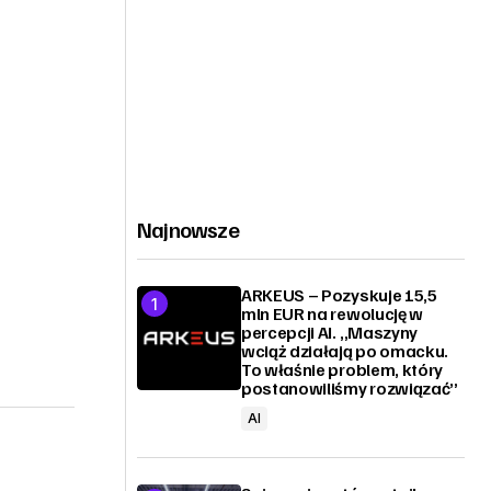
Najnowsze
ARKEUS – Pozyskuje 15,5
mln EUR na rewolucję w
percepcji AI. „Maszyny
wciąż działają po omacku.
To właśnie problem, który
postanowiliśmy rozwiązać”
AI