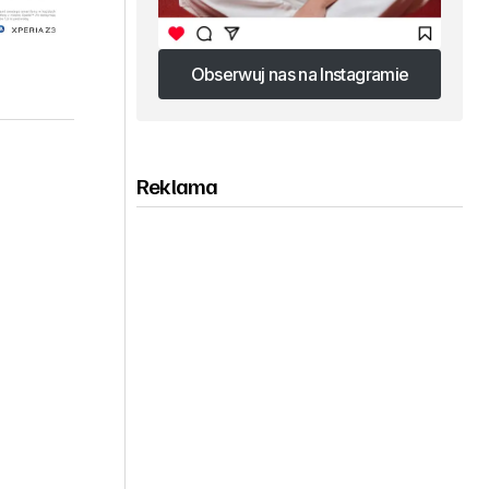
Obserwuj nas na Instagramie
Obserwuj nas na Instagramie
Reklama