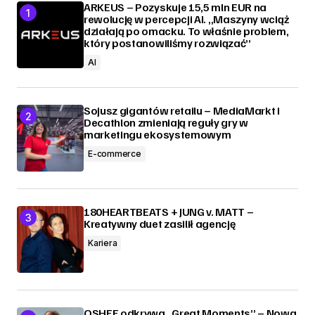
ARKEUS – Pozyskuje 15,5 mln EUR na
rewolucję w percepcji AI. „Maszyny wciąż
działają po omacku. To właśnie problem,
który postanowiliśmy rozwiązać”
AI
Sojusz gigantów retailu – MediaMarkt i
Decathlon zmieniają reguły gry w
marketingu ekosystemowym
E-commerce
180HEARTBEATS + JUNG v. MATT –
Kreatywny duet zasilił agencję
Kariera
OSHEE odkrywa „Great Moments” – Nowa