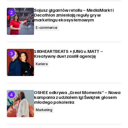
Sojusz gigantów retailu – MediaMarkt i
Decathlon zmieniają reguły gry w
marketingu ekosystemowym
E-commerce
180HEARTBEATS + JUNG v. MATT –
Kreatywny duet zasilił agencję
Kariera
OSHEE odkrywa „Great Moments” – Nowa
kampania z udziałem Igi Świątek głosem
młodego pokolenia
Marketing