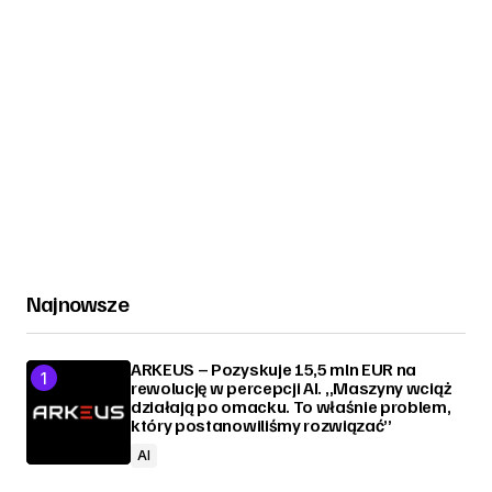
Najnowsze
ARKEUS – Pozyskuje 15,5 mln EUR na
rewolucję w percepcji AI. „Maszyny wciąż
działają po omacku. To właśnie problem,
który postanowiliśmy rozwiązać”
AI