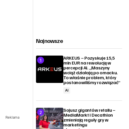
Najnowsze
ARKEUS – Pozyskuje 15,5
mln EUR na rewolucję w
percepcji AI. „Maszyny
wciąż działają po omacku.
To właśnie problem, który
postanowiliśmy rozwiązać”
AI
Sojusz gigantów retailu –
MediaMarkt i Decathlon
Reklama
zmieniają reguły gry w
marketingu