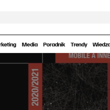
keting
Media
Poradnik
Trendy
Wiedz
Jak wygląda rynek mobile? [RAPORT]
Mobile