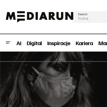
Search
AI
Digital
Inspiracje
Kariera
Mar
Effie Awards 2020: znamy laureatów!