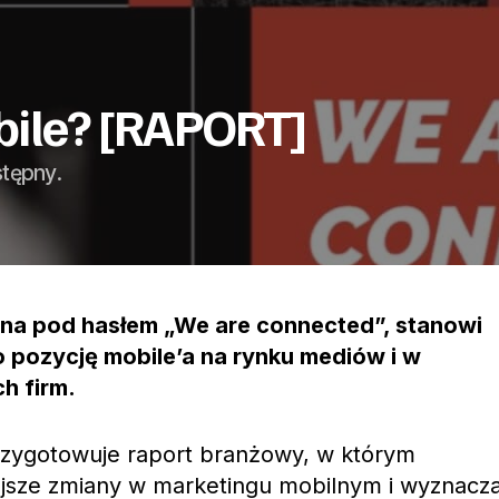
bile? [RAPORT]
stępny.
ana pod hasłem „We are connected”, stanowi
 pozycję mobile’a na rynku mediów i w
h firm.
rzygotowuje raport branżowy, w którym
sze zmiany w marketingu mobilnym i wyznacz