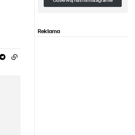
Obserwuj nas na Instagramie
Obserwuj nas na Instagramie
Reklama