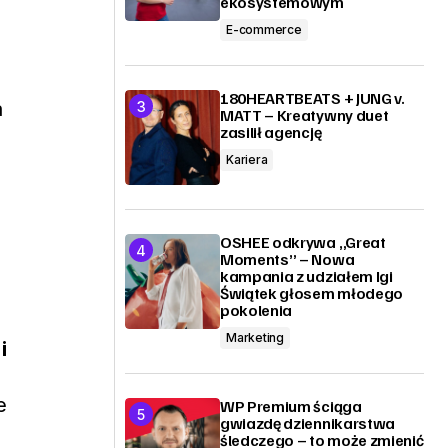
ekosystemowym
E-commerce
180HEARTBEATS + JUNG v.
a
MATT – Kreatywny duet
zasilił agencję
Kariera
OSHEE odkrywa „Great
Moments” – Nowa
kampania z udziałem Igi
Świątek głosem młodego
pokolenia
Marketing
i
e
WP Premium ściąga
gwiazdę dziennikarstwa
śledczego – to może zmienić