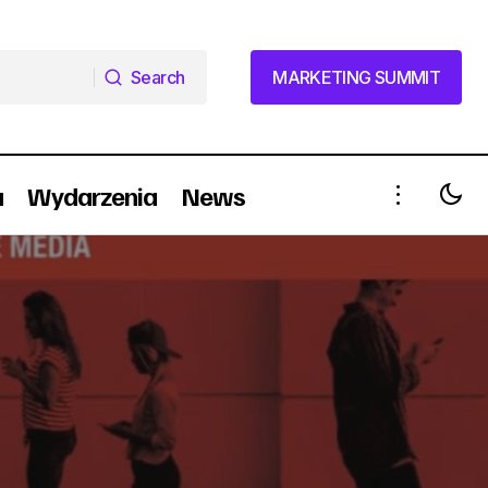
Search
MARKETING SUMMIT
Search
MARKETING SUMMIT
a
Wydarzenia
News
Zaangażowanie marek, a tematy
światopoglądowe [RAPORT]