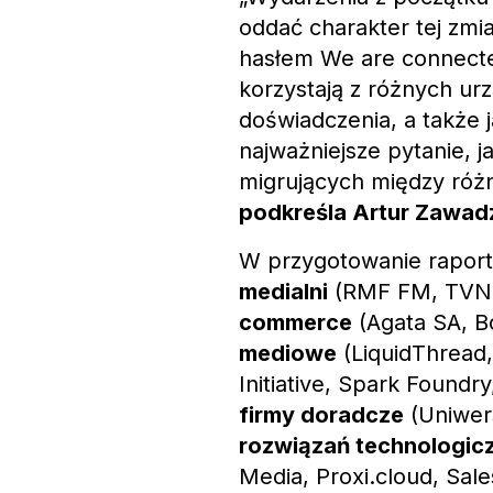
oddać charakter tej zmi
hasłem We are connecte
korzystają z różnych ur
doświadczenia, a także 
najważniejsze pytanie, 
migrujących między róż
podkreśla Artur Zawadz
W przygotowanie raportu
medialni
(RMF FM, TVN 
commerce
(Agata SA, B
mediowe
(LiquidThread
Initiative, Spark Foun
firmy doradcze
(Uniwer
rozwiązań technologic
Media, Proxi.cloud, Sale