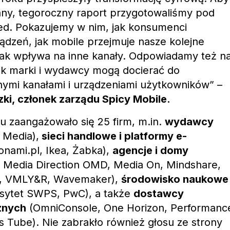
any, tegoroczny raport przygotowaliśmy pod
d. Pokazujemy w nim, jak konsumenci
ządzeń, jak mobile przejmuje nasze kolejne
jak wpływa na inne kanały. Odpowiadamy też n
jak marki i wydawcy mogą docierać do
nymi kanałami i urządzeniami użytkowników” –
ki, członek zarządu Spicy Mobile.
 zaangażowało się 25 firm, m.in.
wydawcy
Media),
sieci handlowe i platformy e-
onami.pl, Ikea, Żabka),
agencje i domy
, Media Direction OMD, Media On, Mindshare,
dry, VMLY&R, Wavemaker),
środowisko naukowe 
sytet SWPS, PwC), a także
dostawcy
znych
(OmniConsole, One Horizon, Performanc
s Tube). Nie zabrakło również głosu ze strony