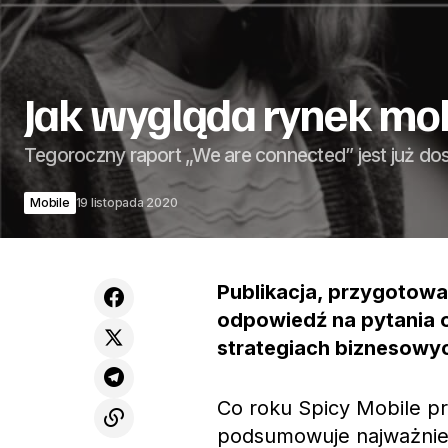
Jak wygląda rynek mo
Tegoroczny raport „We are connected” jest już do
Mobile
19 listopada 2020
Publikacja, przygotow
odpowiedź na pytania o
strategiach biznesowyc
Co roku Spicy Mobile p
podsumowuje najważniej