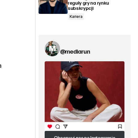
reguły gry na rynku
subskrypcji
Kariera
@mediarun
a