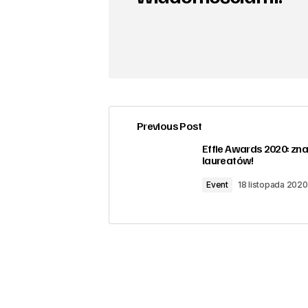
Previous Post
Effie Awards 2020: zn
laureatów!
Event
18 listopada 2020