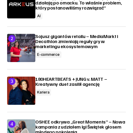
działają po omacku. To właśnie problem,
który postanowiliśmy rozwiązać”
AI
Sojusz gigantów retailu – MediaMarkt i
Decathlon zmieniają reguły gry w
marketingu ekosystemowym
E-commerce
180HEARTBEATS + JUNG v. MATT –
Kreatywny duet zasilił agencję
Kariera
OSHEE odkrywa „Great Moments” – Nowa
kampania z udziałem Igi Świątek głosem
młodego pokolenia