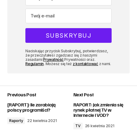
Naciskając przycisk Subskrybuj, potwierdzasz,
że przeczytałeś i zgadzasz się z naszymi
zasadami
Prywatność
Prywatności oraz.
Regulamin
. Możesz się też
z kontaktować
z nami.
Previous Post
Next Post
[RAPORT]: Ile zarabiają
RAPORT: Jak zmienia się
polscy programiści?
rynek płatnej TV w
internecie i VOD?
Raporty
22 kwietnia 2021
TV
26 kwietnia 2021