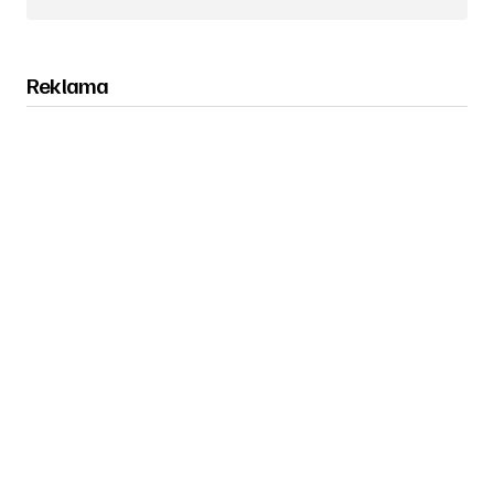
Obserwuj nas na Instagramie
Reklama