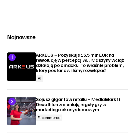
Najnowsze
ARKEUS – Pozyskuje 15,5 mln EUR na
rewolucję w percepcji AI. „Maszyny wciąż
działają po omacku. To właśnie problem,
który postanowiliśmy rozwiązać”
AI
Sojusz gigantów retailu – MediaMarkt i
Decathlon zmieniają reguły gry w
marketingu ekosystemowym
E-commerce