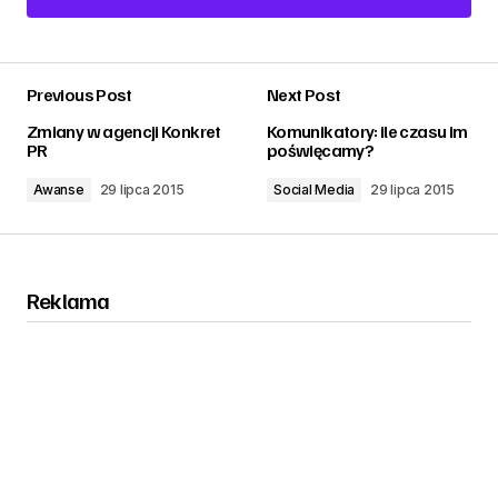
Add a comment
Previous Post
Next Post
zalogować
Zmiany w agencji Konkret
Komunikatory: ile czasu im
PR
poświęcamy?
Awanse
29 lipca 2015
Social Media
29 lipca 2015
Reklama