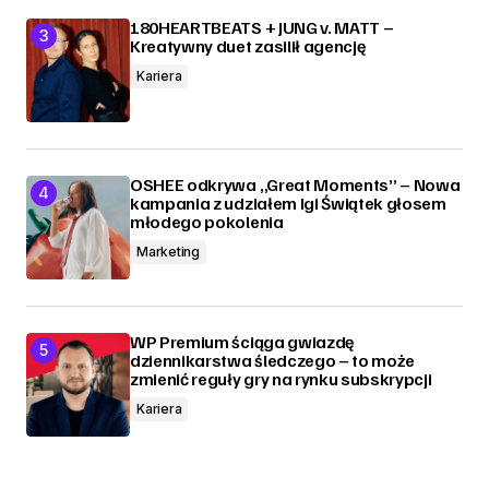
180HEARTBEATS + JUNG v. MATT –
Kreatywny duet zasilił agencję
Kariera
OSHEE odkrywa „Great Moments” – Nowa
kampania z udziałem Igi Świątek głosem
młodego pokolenia
Marketing
WP Premium ściąga gwiazdę
dziennikarstwa śledczego – to może
zmienić reguły gry na rynku subskrypcji
Kariera