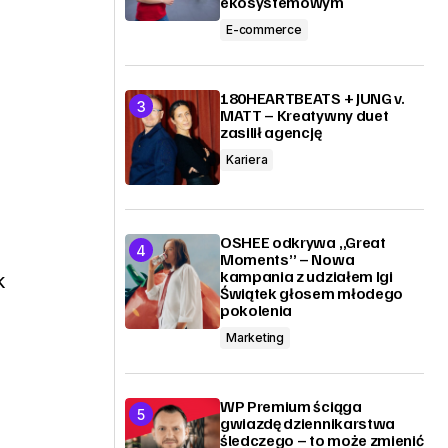
ekosystemowym
E-commerce
180HEARTBEATS + JUNG v.
MATT – Kreatywny duet
zasilił agencję
o
Kariera
OSHEE odkrywa „Great
Moments” – Nowa
kampania z udziałem Igi
k
Świątek głosem młodego
pokolenia
Marketing
WP Premium ściąga
gwiazdę dziennikarstwa
śledczego – to może zmienić