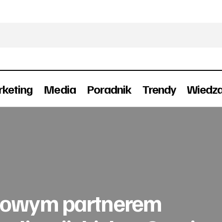
keting
Media
Poradnik
Trendy
Wiedz
ung ogólnoświatowym partnerem Zimowych Igrzysk
limpijskich w Soczi w 2014 roku
towym partnerem