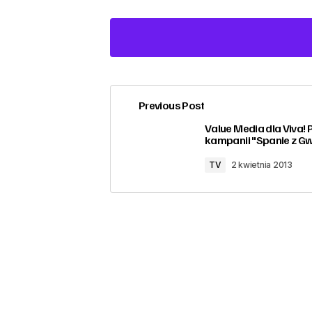
Previous Post
zalogować
Value Media dla Viva! 
kampanii "Spanie z G
TV
2 kwietnia 2013