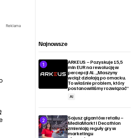
Reklama
Najnowsze
ARKEUS – Pozyskuje 15,5
mln EUR na rewolucję w
percepcji AI. „Maszyny
wciąż działają po omacku.
o
To właśnie problem, który
postanowiliśmy rozwiązać”
AI
ę
Sojusz gigantów retailu –
e
MediaMarkt i Decathlon
zmieniają reguły gry w
marketingu