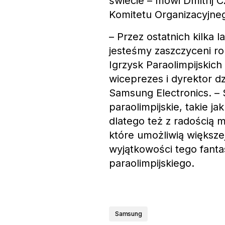
świecie – mówi Dmitrij 
Komitetu Organizacyjne
– Przez ostatnich kilka 
jesteśmy zaszczyceni r
Igrzysk Paraolimpijskic
wiceprezes i dyrektor 
Samsung Electronics. –
paraolimpijskie, takie j
dlatego też z radością
które umożliwią większe
wyjątkowości tego fanta
paraolimpijskiego.
Samsung