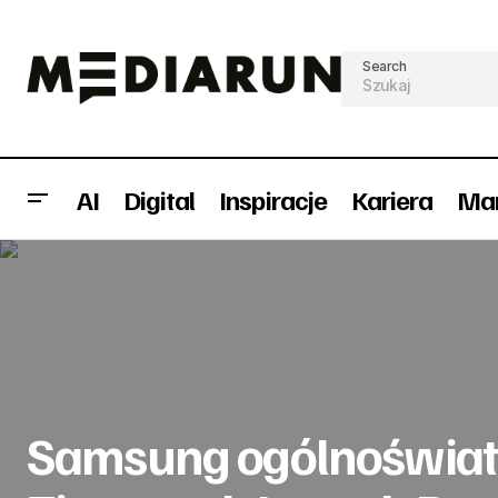
Search
AI
Digital
Inspiracje
Kariera
Mar
Sams
Value Media dla Viva! Polska w
Public
Parao
kampanii "Spanie z Gwiazdami"
Relations
Samsung ogólnoświa