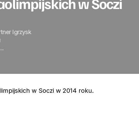
olimpijskich w Soczi
tner Igrzysk
u
m…
impijskich w Soczi w 2014 roku.