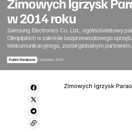
Zimowych Igrzysk Para
w 2014 roku
Samsung Electronics Co. Ltd., ogólnoświatowy par
Olimpijskich w zakresie bezprzewodowego sprzęt
telekomunikacyjnego, został globalnym partnere
Public Relations
2 kwietnia 2013
Zimowych Igrzysk Paraol