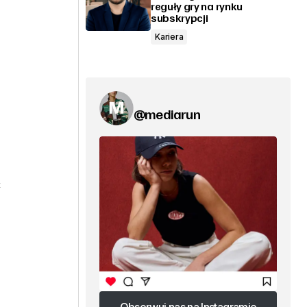
reguły gry na rynku
subskrypcji
Kariera
@mediarun
ć