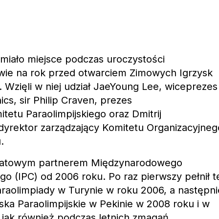
miało miejsce podczas uroczystości
ie na rok przed otwarciem Zimowych Igrzysk
. Wzięli w niej udział JaeYoung Lee, wiceprezes
cs, sir Philip Craven, prezes
tu Paraolimpijskiego oraz Dmitrij
dyrektor zarządzający Komitetu Organizacyjneg
.
iatowym partnerem Międzynarodowego
go (IPC) od 2006 roku. Po raz pierwszy pełnił t
raolimpiady w Turynie w roku 2006, a następni
ska Paraolimpijskie w Pekinie w 2008 roku i w
 jak również podczas letnich zmagań