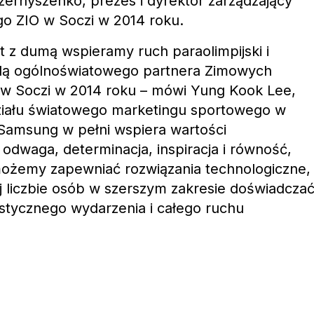
Czernyszenko, prezes i dyrektor zarządzający
go ZIO w Soczi w 2014 roku.
lat z dumą wspieramy ruch paraolimpijski i
olą ogólnoświatowego partnera Zimowych
h w Soczi w 2014 roku – mówi Yung Kook Lee,
działu światowego marketingu sportowego w
 Samsung w pełni wspiera wartości
ak odwaga, determinacja, inspiracja i równość,
 możemy zapewniać rozwiązania technologiczne,
j liczbie osób w szerszym zakresie doświadcza
stycznego wydarzenia i całego ruchu