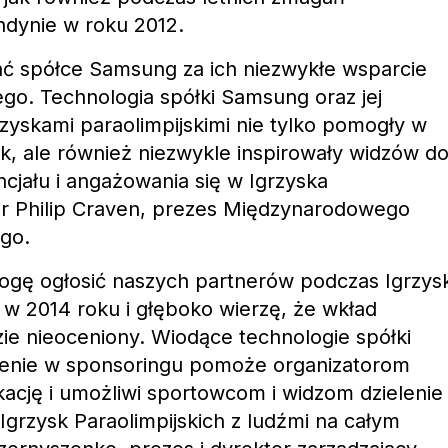
ndynie w roku 2012.
ć spółce Samsung za ich niezwykłe wsparcie
ego. Technologia spółki Samsung oraz jej
zyskami paraolimpijskimi nie tylko pomogły w
sk, ale również niezwykle inspirowały widzów d
ncjału i angażowania się w Igrzyska
sir Philip Craven, prezes Międzynarodowego
ego.
ogę ogłosić naszych partnerów podczas Igrzys
i w 2014 roku i głęboko wierzę, że wkład
e nieoceniony. Wiodące technologie spółki
zenie w sponsoringu pomoże organizatorom
ację i umożliwi sportowcom i widzom dzielenie
Igrzysk Paraolimpijskich z ludźmi na całym