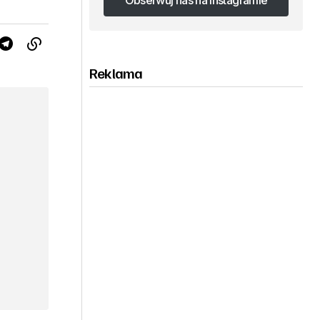
Obserwuj nas na Instagramie
Obserwuj nas na Instagramie
Reklama