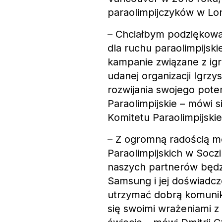
paraolimpijczyków w Lo
– Chciałbym podziękowa
dla ruchu paraolimpijski
kampanie związane z igr
udanej organizacji Igrzy
rozwijania swojego pote
Paraolimpijskie – mówi 
Komitetu Paraolimpijski
– Z ogromną radością m
Paraolimpijskich w Socz
naszych partnerów będzi
Samsung i jej doświadc
utrzymać dobrą komunik
się swoimi wrażeniami z 