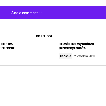
Add a comment
Add a comment
Next Post
Polska w
Jak władza wykańcza
wiazdami"
przedsiębiorców
Badania
2 kwietnia 2013