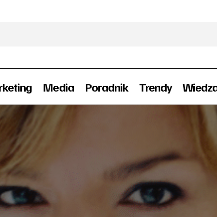
keting
Media
Poradnik
Trendy
Wiedz
Douglas Polska zmienia szefa PR i content 
blic Relations