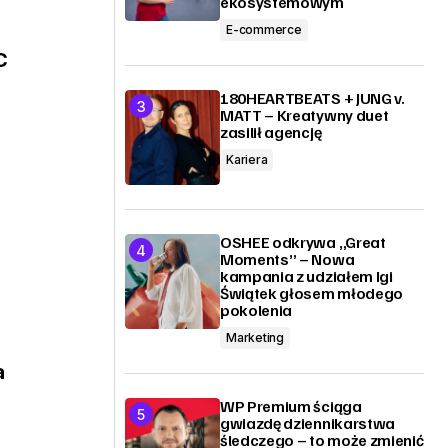
ekosystemowym
E-commerce
C
180HEARTBEATS + JUNG v.
MATT – Kreatywny duet
zasilił agencję
Kariera
OSHEE odkrywa „Great
Moments” – Nowa
kampania z udziałem Igi
Świątek głosem młodego
pokolenia
Marketing
a
WP Premium ściąga
gwiazdę dziennikarstwa
śledczego – to może zmienić