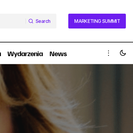
Search
MARKETING SUMMIT
Search
MARKETING SUMMIT
a
Wydarzenia
News
MICROSOFT kupił platformę
marketingu
edukacyjną!