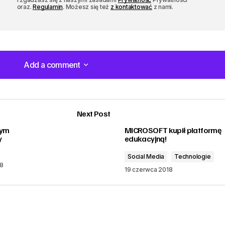
oraz.
Regulamin
. Możesz się też
z kontaktować
z nami.
Add a comment
Add a comment
Next Post
wym
MICROSOFT kupił platformę
y
edukacyjną!
Social Media
Technologie
18
19 czerwca 2018