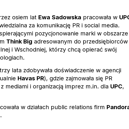
rzez osiem lat
Ewa
Sadowska
pracowała w
UP
wiedzialna za komunikację PR i social media.
wspierającymi pozycjonowanie marki w obszarze
mem
Think Big
adresowanym do przedsiębiorców
lnej i Wschodniej, którzy chcą opierać swój
ologiach.
trzy lata zdobywała doświadczenie w agencji
ualnie
Havas PR
), gdzie zajmowała się PR
z mediami i organizacją imprez m.in. dla
UPC
,
owała w działach public relations firm
Pandor
.