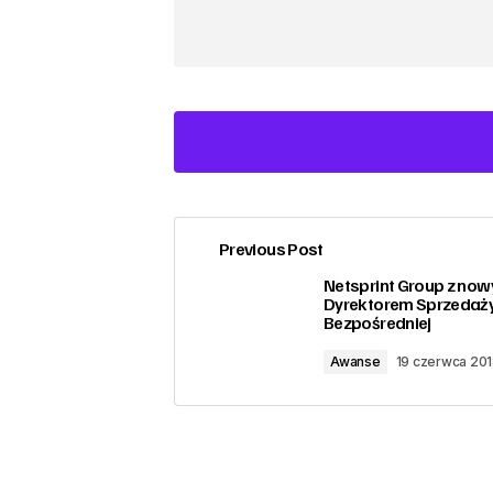
Previous Post
zalogować
Netsprint Group z no
Dyrektorem Sprzedaż
Bezpośredniej
Awanse
19 czerwca 20