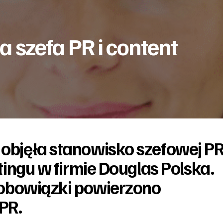
 szefa PR i content
bjęła stanowisko szefowej P
tingu w firmie Douglas Polska.
 obowiązki powierzono
 PR.