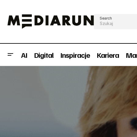
Search
AI
Digital
Inspiracje
Kariera
Mar
Netsprint Group z nowym Dyrektorem
Awanse
Pu
Sprzedaży Bezpośredniej