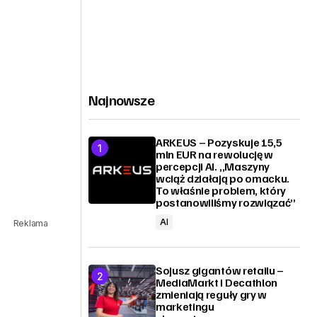
Najnowsze
ARKEUS – Pozyskuje 15,5
mln EUR na rewolucję w
percepcji AI. „Maszyny
wciąż działają po omacku.
To właśnie problem, który
postanowiliśmy rozwiązać”
AI
Reklama
Sojusz gigantów retailu –
MediaMarkt i Decathlon
zmieniają reguły gry w
marketingu