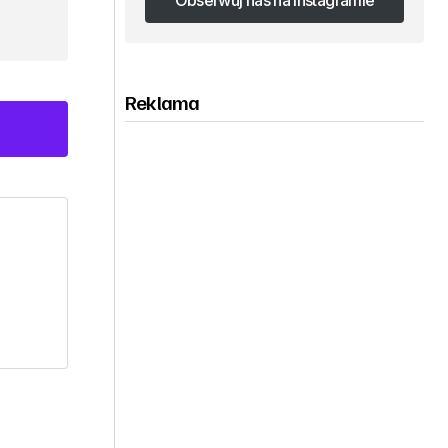
Obserwuj nas na Instagramie
Obserwuj nas na Instagramie
Reklama