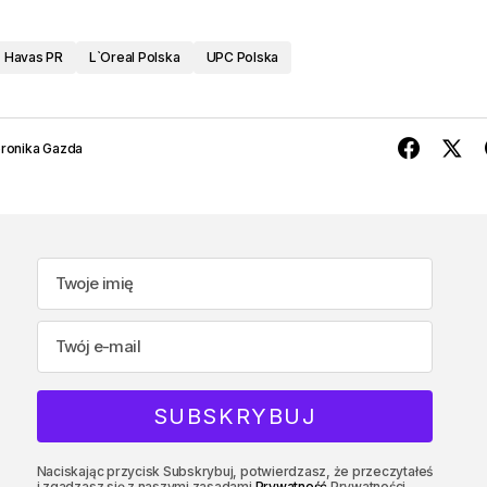
Havas PR
L`Oreal Polska
UPC Polska
ronika Gazda
Naciskając przycisk Subskrybuj, potwierdzasz, że przeczytałeś
i zgadzasz się z naszymi zasadami
Prywatność
Prywatności