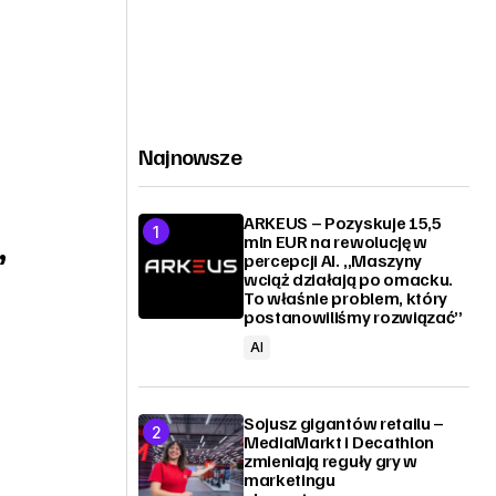
Najnowsze
ARKEUS – Pozyskuje 15,5
,
mln EUR na rewolucję w
percepcji AI. „Maszyny
wciąż działają po omacku.
To właśnie problem, który
postanowiliśmy rozwiązać”
AI
Sojusz gigantów retailu –
MediaMarkt i Decathlon
zmieniają reguły gry w
marketingu