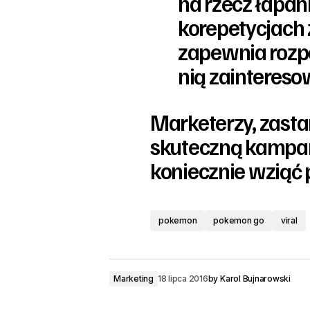
na rzecz łapan
korepetycjach 
zapewnia rozp
nią zaintereso
Marketerzy, zasta
skuteczną kampan
koniecznie wziąć
pokemon
pokemon go
viral
Marketing
18 lipca 2016
by
Karol Bujnarowski