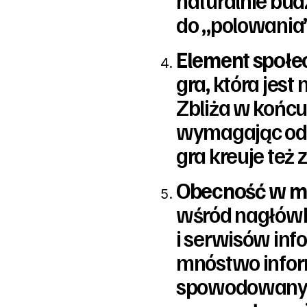
naturalnie bud
do „polowania
Element społe
gra, która jes
Zbliża w końcu
wymagając od n
gra kreuje też 
Obecność w m
wśród nagłów
i serwisów inf
mnóstwo info
spowodowanych