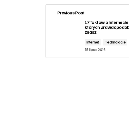
Previous Post
zalogować
17 faktów o Internecie
których prawdopodobn
znasz
Internet
Technologie
15 lipca 2016