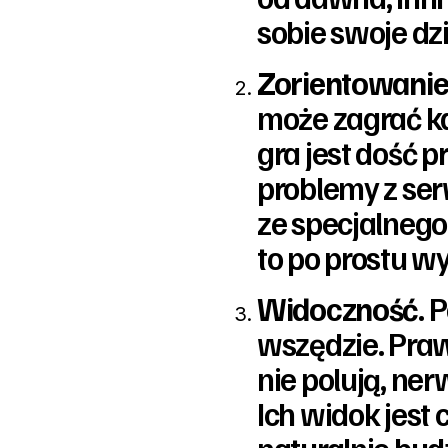
sobie swoje dz
Zorientowani
może zagrać ka
gra jest dość 
problemy z se
ze specjalnego 
to po prostu wy
Widoczność.
P
wszędzie. Praw
nie polują, ne
Ich widok jest 