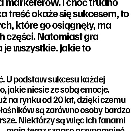
a marketerów. I choć trudno
ka treść okaże się sukcesem, to
ych, które go osiągnęły, ma
 części. Natomiast gra
e wszystkie. Jakie to
ć.
U podstaw sukcesu każdej
o, jakie niesie ze sobą emocje.
ż na rynku od 20 lat, dzięki czemu
iłośników są zarówno osoby bardzo
arsze. Niektórzy są więc ich fanami
 – mają teraz szansę przypomnieć