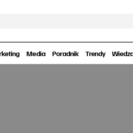
keting
Media
Poradnik
Trendy
Wiedz
5 elementów skutecznej kampanii viralowej
Marketing