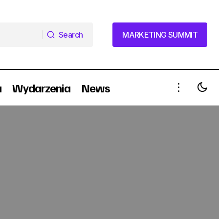
Search
MARKETING SUMMIT
Search
MARKETING SUMMIT
a
Wydarzenia
News
Znana aktorka ambasadorką PKO
Biegu Charytatywnego