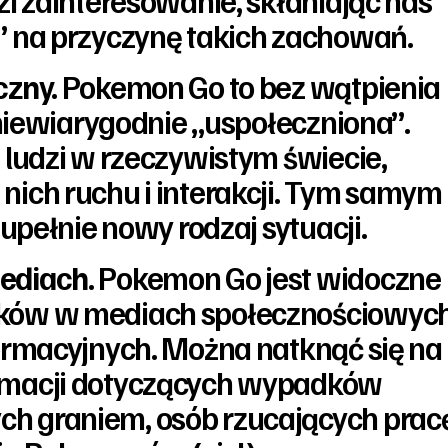
zi zainteresowanie, skłaniając nas
” na przyczynę takich zachowań.
czny.
Pokemon Go to bez wątpienia
t niewiarygodnie „uspołeczniona”.
 ludzi w rzeczywistym świecie,
ich ruchu i interakcji. Tym samym
zupełnie nowy rodzaj sytuacji.
ediach.
Pokemon Go jest widoczne
ków w mediach społecznościowyc
ormacyjnych. Można natknąć się na
rmacji dotyczących wypadków
 graniem, osób rzucających prac