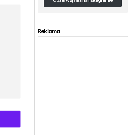
Obserwuj nas na Instagramie
Obserwuj nas na Instagramie
Reklama