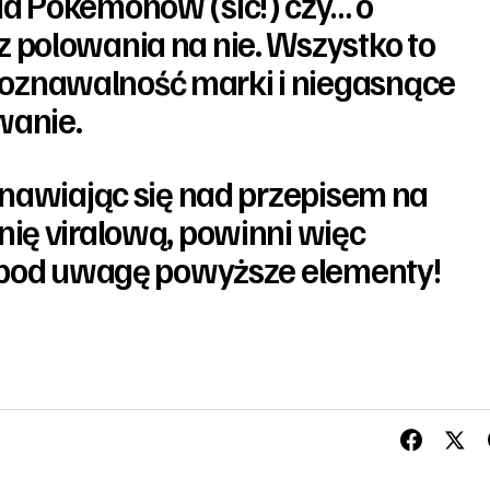
ia Pokemonów (sic!) czy… o
z polowania na nie. Wszystko to
oznawalność marki i niegasnące
wanie.
nawiając się nad przepisem na
ię viralową, powinni więc
 pod uwagę powyższe elementy!