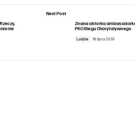
Next Post
 Rzeczy,
Znana aktorka ambasadork
ie nie
PKO Biegu Charytatywnego
Ludzie
18 lipca 2016