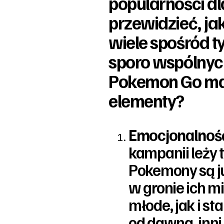
popularności dl
przewidzieć, ja
wiele spośród t
sporo wspólnych
Pokemon Go ma j
elementy?
Emocjonalnoś
kampanii leży t
Pokemony są ju
w gronie ich m
młode, jak i st
od dawna, inni