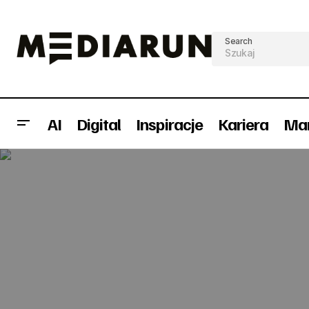
Search
AI
Digital
Inspiracje
Kariera
Mar
17 faktów o Internecie Rzeczy, których
prawdopodobnie nie znasz