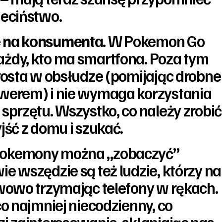
ieciństwo.
e na konsumenta
. W Pokemon Go
żdy, kto ma smartfona. Poza tym
prosta w obsłudze (pomijając drobne
rwerem) i nie wymaga korzystania
sprzętu. Wszystko, co należy zrobić
jść z domu i szukać.
okemony można „zobaczyć”
ie wszędzie są też ludzie, którzy na
rwowo trzymając telefony w rękach.
co najmniej niecodzienny, co