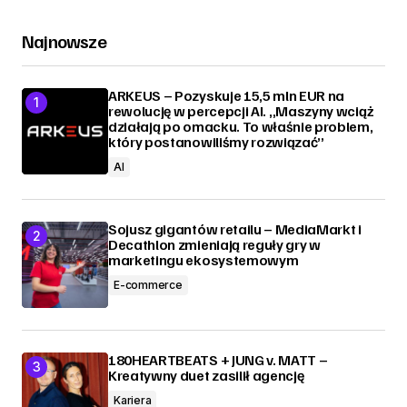
Najnowsze
ARKEUS – Pozyskuje 15,5 mln EUR na
rewolucję w percepcji AI. „Maszyny wciąż
działają po omacku. To właśnie problem,
który postanowiliśmy rozwiązać”
AI
Sojusz gigantów retailu – MediaMarkt i
Decathlon zmieniają reguły gry w
marketingu ekosystemowym
E-commerce
180HEARTBEATS + JUNG v. MATT –
Kreatywny duet zasilił agencję
Kariera