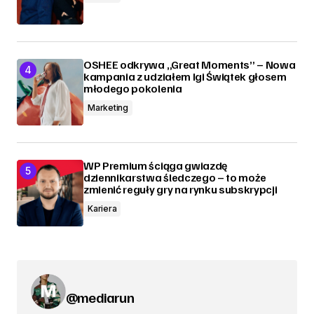
OSHEE odkrywa „Great Moments” – Nowa
kampania z udziałem Igi Świątek głosem
młodego pokolenia
Marketing
WP Premium ściąga gwiazdę
dziennikarstwa śledczego – to może
zmienić reguły gry na rynku subskrypcji
Kariera
@mediarun