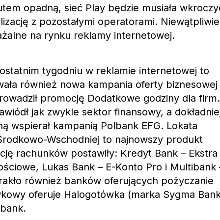
utem opadną, sieć Play będzie musiała wkroczy
izację z pozostałymi operatorami. Niewątpliwie
żalne na rynku reklamy internetowej.
statnim tygodniu w reklamie internetowej to
owała również nowa kampania oferty biznesowej
prowadził promocję Dodatkowe godziny dla firm.
wiódł jak zwykle sektor finansowy, a dokładnie
ną wspierał kampanią Polbank EFG. Lokata
Środkowo-Wschodniej to najnowszy produkt
ję rachunków postawiły: Kredyt Bank – Ekstra
ściowe, Lukas Bank – E-Konto Pro i Multibank 
rakło również banków oferujących pożyczanie
wkowy oferuje Halogotówka (marka Sygma Bank
mbank.