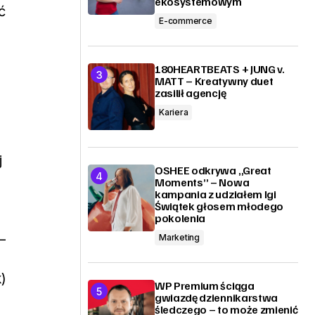
ekosystemowym
ć
E-commerce
180HEARTBEATS + JUNG v.
MATT – Kreatywny duet
zasilił agencję
Kariera
j
OSHEE odkrywa „Great
Moments” – Nowa
kampania z udziałem Igi
Świątek głosem młodego
pokolenia
–
Marketing
)
WP Premium ściąga
gwiazdę dziennikarstwa
śledczego – to może zmienić