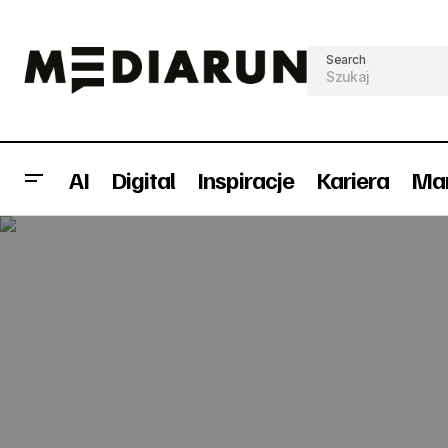
Search
AI
Digital
Inspiracje
Kariera
Mar
GOH: nowy art director