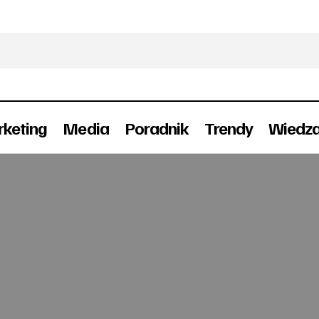
keting
Media
Poradnik
Trendy
Wiedz
Inwazja Play
Wywiad