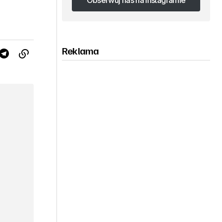
Obserwuj nas na Instagramie
Obserwuj nas na Instagramie
Reklama