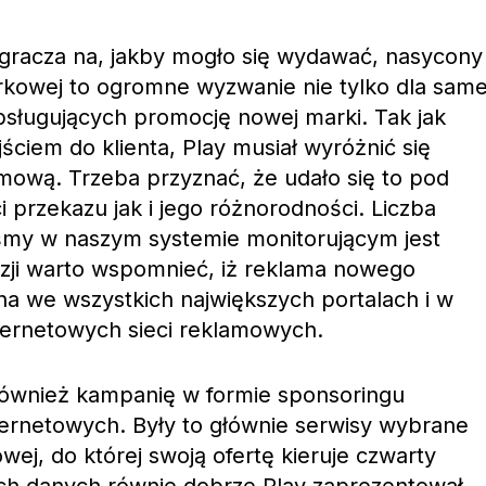
racza na, jakby mogło się wydawać, nasycony
órkowej to ogromne wyzwanie nie tylko dla same
 obsługujących promocję nowej marki. Tak jak
jściem do klienta, Play musiał wyróżnić się
mową. Trzeba przyznać, że udało się to pod
przekazu jak i jego różnorodności. Liczba
iśmy w naszym systemie monitorującym jest
azji warto wspomnieć, iż reklama nowego
a we wszystkich największych portalach i w
ternetowych sieci reklamowych.
również kampanię w formie sponsoringu
ernetowych. Były to głównie serwisy wybrane
ej, do której swoją ofertę kieruje czwarty