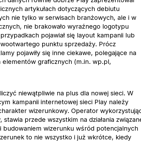
ch danych równie dobrze Play zaprezentował
 licznych artykułach dotyczących debiutu
ch nie tylko w serwisach branżowych, ale i w
cznych, nie brakowało wyraźnego logotypu
 przypadkach pojawiał się layout kampanii lub
nowootwartego punktu sprzedaży. Prócz
amy pojawiły się inne ciekawe, polegające na
 elementów graficznych (m.in. wp.pl,
liczyć niewątpliwie na plus dla nowej sieci. W
m kampanii internetowej sieci Play należy
harakter wizerunkowy. Operator wykorzystują
 stawia przede wszystkim na działania związan
 i budowaniem wizerunku wśród potencjalnych
zerunek to nie wszystko i już wkrótce, kiedy