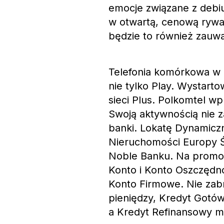
emocje związane z debi
w otwartą, cenową rywal
będzie to również zauwa
Telefonia komórkowa w o
nie tylko Play. Wystart
sieci Plus. Polkomtel w
Swoją aktywnością nie za
banki. Lokatę Dynamicz
Nieruchomości Europy 
Noble Banku. Na promoc
Konto i Konto Oszczędno
Konto Firmowe. Nie zab
pieniędzy, Kredyt Gotó
a Kredyt Refinansowy 