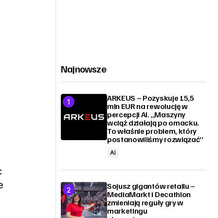
Najnowsze
ARKEUS – Pozyskuje 15,5
mln EUR na rewolucję w
percepcji AI. „Maszyny
wciąż działają po omacku.
To właśnie problem, który
postanowiliśmy rozwiązać”
AI
c
e
Sojusz gigantów retailu –
MediaMarkt i Decathlon
zmieniają reguły gry w
marketingu