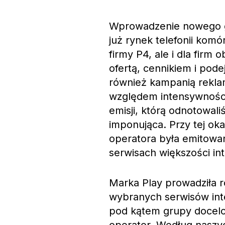
Wprowadzenie nowego g
już rynek telefonii kom
firmy P4, ale i dla firm
ofertą, cennikiem i pode
również kampanią rekla
względem intensywności 
emisji, którą odnotowal
imponująca. Przy tej ok
operatora była emitowan
serwisach większości in
Marka Play prowadziła 
wybranych serwisów int
pod kątem grupy docelow