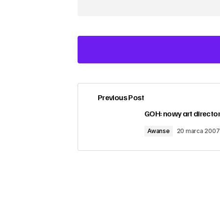
Previous Post
zalogować
GOH: nowy art directo
Awanse
20 marca 2007