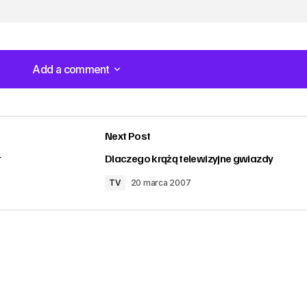
Add a comment
Add a comment
Next Post
r
Dlaczego krążą telewizyjne gwiazdy
TV
20 marca 2007