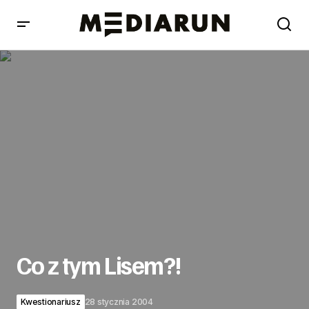
Co z tym Lisem?!
Co z tym Lisem?!
Kwestionariusz
28 stycznia 2004