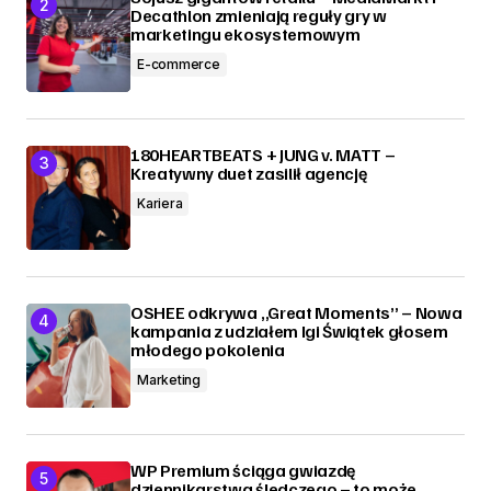
Decathlon zmieniają reguły gry w
marketingu ekosystemowym
E-commerce
180HEARTBEATS + JUNG v. MATT –
Kreatywny duet zasilił agencję
Kariera
OSHEE odkrywa „Great Moments” – Nowa
kampania z udziałem Igi Świątek głosem
młodego pokolenia
Marketing
WP Premium ściąga gwiazdę
dziennikarstwa śledczego – to może