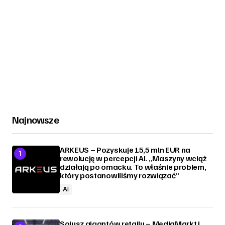
Najnowsze
ARKEUS – Pozyskuje 15,5 mln EUR na
rewolucję w percepcji AI. „Maszyny wciąż
działają po omacku. To właśnie problem,
który postanowiliśmy rozwiązać”
AI
Sojusz gigantów retailu – MediaMarkt i