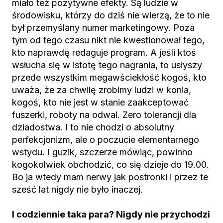
miało też pozytywne efekty. Są ludzie w
środowisku, którzy do dziś nie wierzą, że to nie
był przemyślany numer marketingowy. Poza
tym od tego czasu nikt nie kwestionował tego,
kto naprawdę redaguje program. A jeśli ktoś
wsłucha się w istotę tego nagrania, to usłyszy
przede wszystkim megawściekłość kogoś, kto
uważa, że za chwilę zrobimy ludzi w konia,
kogoś, kto nie jest w stanie zaakceptować
fuszerki, roboty na odwal. Zero tolerancji dla
dziadostwa. I to nie chodzi o absolutny
perfekcjonizm, ale o poczucie elementarnego
wstydu. I guzik, szczerze mówiąc, powinno
kogokolwiek obchodzić, co się dzieje do 19.00.
Bo ja wtedy mam nerwy jak postronki i przez te
sześć lat nigdy nie było inaczej.
I codziennie taka para? Nigdy nie przychodzi