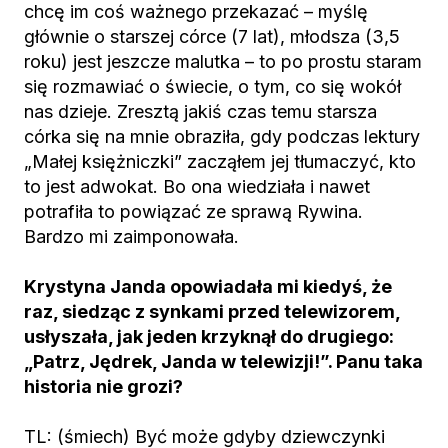
chcę im coś ważnego przekazać – myślę
głównie o starszej córce (7 lat), młodsza (3,5
roku) jest jeszcze malutka – to po prostu staram
się rozmawiać o świecie, o tym, co się wokół
nas dzieje. Zresztą jakiś czas temu starsza
córka się na mnie obraziła, gdy podczas lektury
„Małej księżniczki” zacząłem jej tłumaczyć, kto
to jest adwokat. Bo ona wiedziała i nawet
potrafiła to powiązać ze sprawą Rywina.
Bardzo mi zaimponowała.
Krystyna Janda opowiadała mi kiedyś, że
raz, siedząc z synkami przed telewizorem,
usłyszała, jak jeden krzyknął do drugiego:
„Patrz, Jędrek, Janda w telewizji!”. Panu taka
historia nie grozi?
TL: (śmiech) Być może gdyby dziewczynki