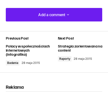
Add a comment
Add a comment
Previous Post
Next Post
zalogować
Polacy w społecznościach
Strategia zorientowana na
internetowych
content
(infografika)
Raporty
28 maja 2015
Badania
28 maja 2015
Reklama