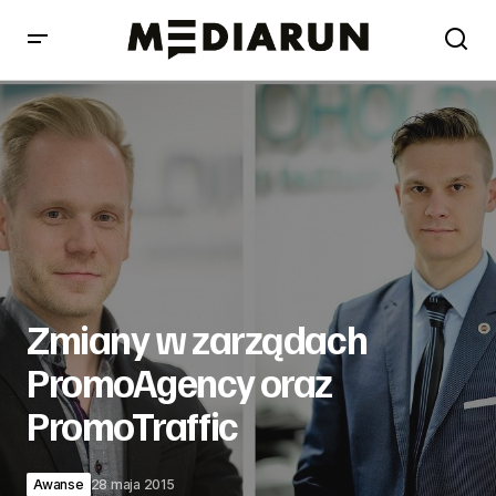
Zmiany w zarządach PromoAgency oraz PromoTraffic
Zmiany w zarządach
PromoAgency oraz
PromoTraffic
Awanse
28 maja 2015