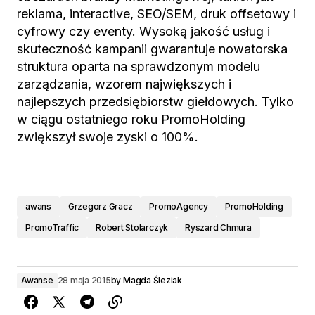
reklama, interactive, SEO/SEM, druk offsetowy i
cyfrowy czy eventy. Wysoką jakość usług i
skuteczność kampanii gwarantuje nowatorska
struktura oparta na sprawdzonym modelu
zarządzania, wzorem największych i
najlepszych przedsiębiorstw giełdowych. Tylko
w ciągu ostatniego roku PromoHolding
zwiększył swoje zyski o 100%.
awans
Grzegorz Gracz
PromoAgency
PromoHolding
PromoTraffic
Robert Stolarczyk
Ryszard Chmura
Awanse
28 maja 2015
by
Magda Śleziak