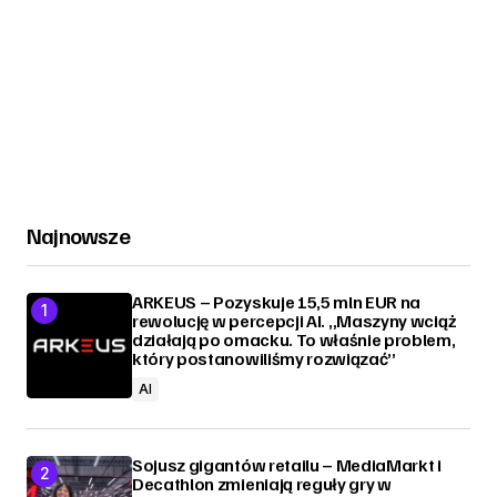
Najnowsze
ARKEUS – Pozyskuje 15,5 mln EUR na
rewolucję w percepcji AI. „Maszyny wciąż
działają po omacku. To właśnie problem,
który postanowiliśmy rozwiązać”
AI
Sojusz gigantów retailu – MediaMarkt i
Decathlon zmieniają reguły gry w