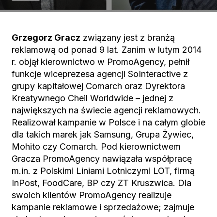
Grzegorz Gracz
związany jest z branżą
reklamową od ponad 9 lat. Zanim w lutym 2014
r. objął kierownictwo w PromoAgency, pełnił
funkcje wiceprezesa agencji SoInteractive z
grupy kapitałowej Comarch oraz Dyrektora
Kreatywnego Cheil Worldwide – jednej z
największych na świecie agencji reklamowych.
Realizował kampanie w Polsce i na całym globie
dla takich marek jak Samsung, Grupa Żywiec,
Mohito czy Comarch. Pod kierownictwem
Gracza PromoAgency nawiązała współpracę
m.in. z Polskimi Liniami Lotniczymi LOT, firmą
InPost, FoodCare, BP czy ZT Kruszwica. Dla
swoich klientów PromoAgency realizuje
kampanie reklamowe i sprzedażowe; zajmuje