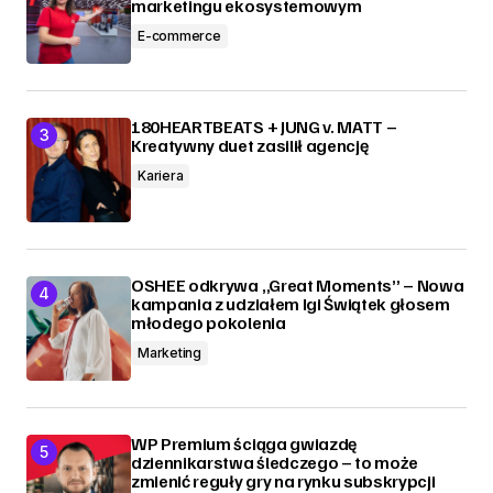
marketingu ekosystemowym
E-commerce
180HEARTBEATS + JUNG v. MATT –
Kreatywny duet zasilił agencję
Kariera
OSHEE odkrywa „Great Moments” – Nowa
kampania z udziałem Igi Świątek głosem
młodego pokolenia
Marketing
WP Premium ściąga gwiazdę
dziennikarstwa śledczego – to może
zmienić reguły gry na rynku subskrypcji