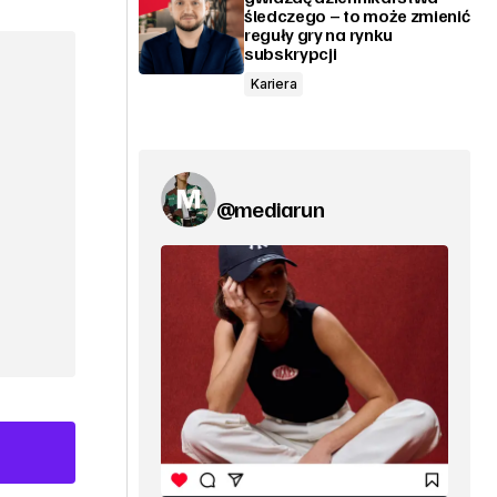
śledczego – to może zmienić
reguły gry na rynku
subskrypcji
Kariera
@mediarun