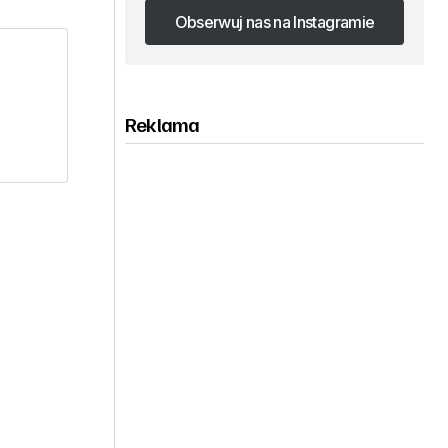
Obserwuj nas na Instagramie
Obserwuj nas na Instagramie
Reklama