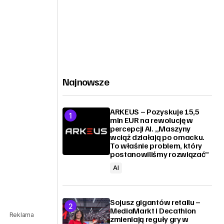
Najnowsze
ARKEUS – Pozyskuje 15,5
mln EUR na rewolucję w
percepcji AI. „Maszyny
wciąż działają po omacku.
To właśnie problem, który
postanowiliśmy rozwiązać”
AI
Sojusz gigantów retailu –
MediaMarkt i Decathlon
Reklama
zmieniają reguły gry w