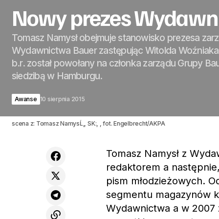
Nowy prezes Wydawn
Tomasz Namysł obejmuje stanowisko prezesa zar
Wydawnictwa Bauer zastępując Witolda Woźniaka,
b.r. został powołany na członka zarządu Grupy Ba
siedzibą w Hamburgu.
Awanse
10 sierpnia 2015
scena z: Tomasz NamysĹ‚, SK:, , fot. Engelbrecht/AKPA
Tomasz Namysł z Wydawn
redaktorem a następnie
pism młodzieżowych. Od
segmentu magazynów ko
Wydawnictwa a w 2007 