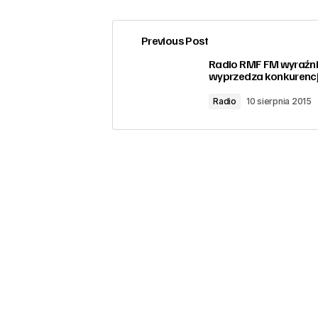
Previous Post
zalogować
Radio RMF FM wyraźn
wyprzedza konkurenc
Radio
10 sierpnia 2015