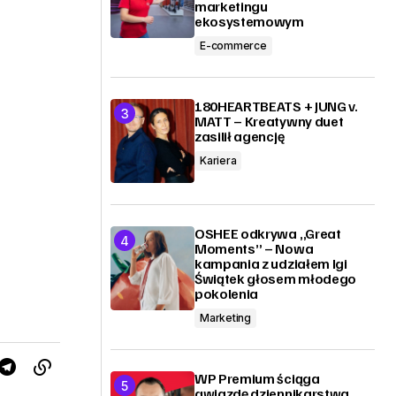
marketingu
ekosystemowym
E-commerce
180HEARTBEATS + JUNG v.
MATT – Kreatywny duet
zasilił agencję
Kariera
OSHEE odkrywa „Great
Moments” – Nowa
kampania z udziałem Igi
Świątek głosem młodego
pokolenia
Marketing
WP Premium ściąga
gwiazdę dziennikarstwa