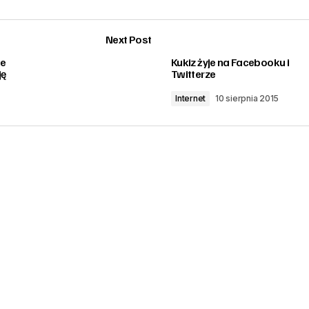
Next Post
ie
Kukiz żyje na Facebooku i
ję
Twitterze
Internet
10 sierpnia 2015