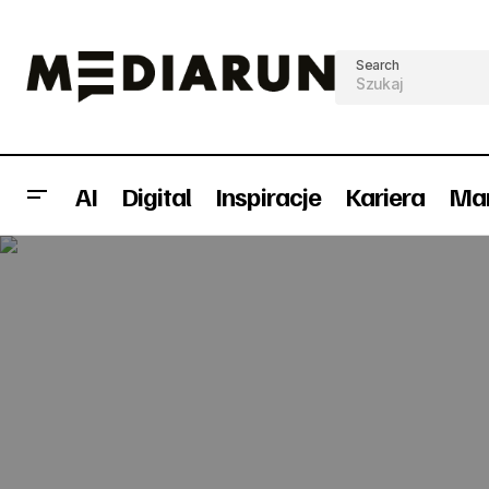
Search
AI
Digital
Inspiracje
Kariera
Mar
Radio RMF FM wyraźnie wyprzedza
konkurencję