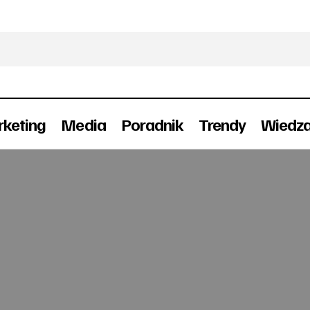
keting
Media
Poradnik
Trendy
Wiedz
Nowy prezes Wydawnictwa Bauer
Awanse