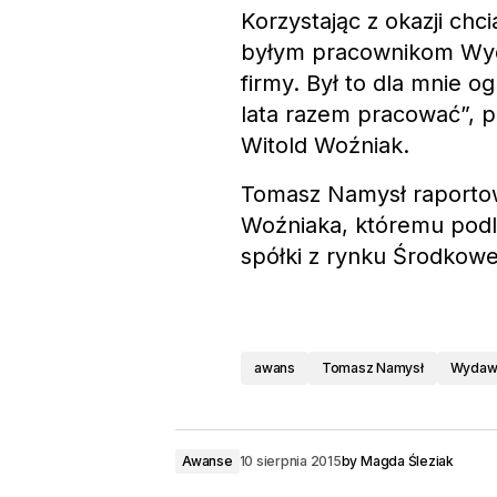
Korzystając z okazji ch
byłym pracownikom Wyda
firmy. Był to dla mnie 
lata razem pracować”, 
Witold Woźniak.
Tomasz Namysł raportowa
Woźniaka, któremu podl
spółki z rynku Środkowe
awans
Tomasz Namysł
Wydawn
Awanse
10 sierpnia 2015
by
Magda Śleziak