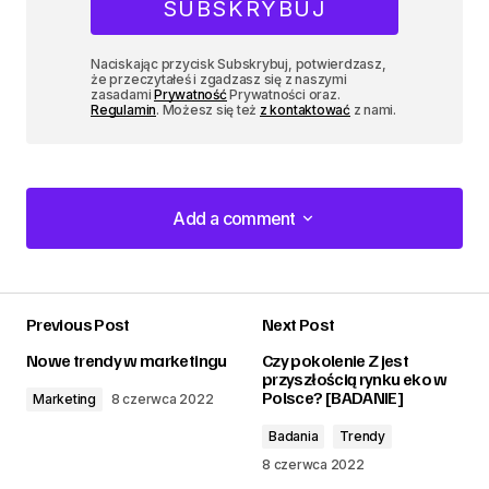
Naciskając przycisk Subskrybuj, potwierdzasz,
że przeczytałeś i zgadzasz się z naszymi
zasadami
Prywatność
Prywatności oraz.
Regulamin
. Możesz się też
z kontaktować
z nami.
Add a comment
Add a comment
Previous Post
Next Post
zalogować
Nowe trendy w marketingu
Czy pokolenie Z jest
przyszłością rynku eko w
Polsce? [BADANIE]
Marketing
8 czerwca 2022
Badania
Trendy
8 czerwca 2022