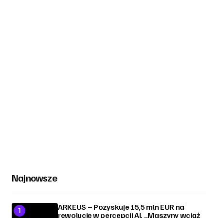
Najnowsze
ARKEUS – Pozyskuje 15,5 mln EUR na
rewolucję w percepcji AI. „Maszyny wciąż