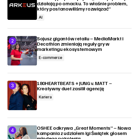
działają po omacku. To właśnie problem,
który postanowiliśmy rozwiązać”
AI
Sojusz gigantów retailu – MediaMarkt i
Decathlon zmieniają reguły gry w
marketingu ekosystemowym
E-commerce
180HEARTBEATS + JUNG v. MATT –
Kreatywny duet zasilił agencję
Kariera
OSHEE odkrywa „Great Moments” – Nowa
kampania z udziałem Igi Świątek głosem
młodego pokolenia