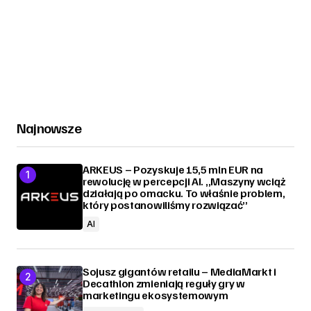
Najnowsze
ARKEUS – Pozyskuje 15,5 mln EUR na
rewolucję w percepcji AI. „Maszyny wciąż
działają po omacku. To właśnie problem,
który postanowiliśmy rozwiązać”
AI
Sojusz gigantów retailu – MediaMarkt i
Decathlon zmieniają reguły gry w
marketingu ekosystemowym