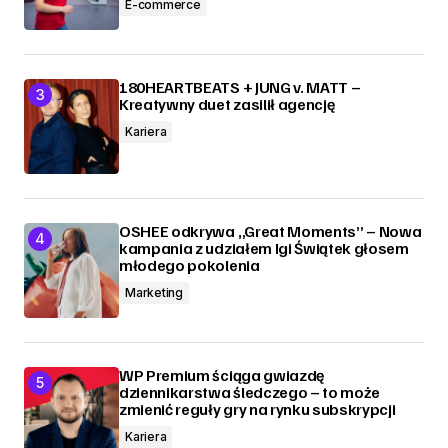
E-commerce
180HEARTBEATS + JUNG v. MATT –
Kreatywny duet zasilił agencję
Kariera
OSHEE odkrywa „Great Moments” – Nowa
kampania z udziałem Igi Świątek głosem
młodego pokolenia
Marketing
WP Premium ściąga gwiazdę
dziennikarstwa śledczego – to może
zmienić reguły gry na rynku subskrypcji
Kariera