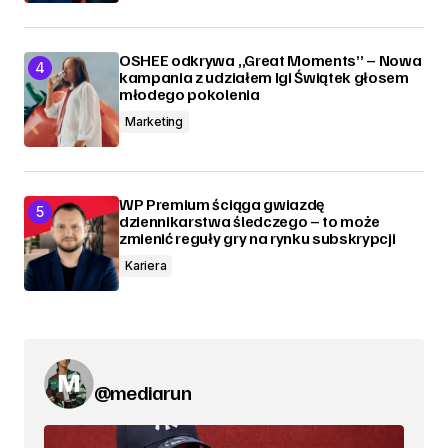
OSHEE odkrywa „Great Moments” – Nowa
kampania z udziałem Igi Świątek głosem
młodego pokolenia
Marketing
WP Premium ściąga gwiazdę
dziennikarstwa śledczego – to może
zmienić reguły gry na rynku subskrypcji
Kariera
@mediarun