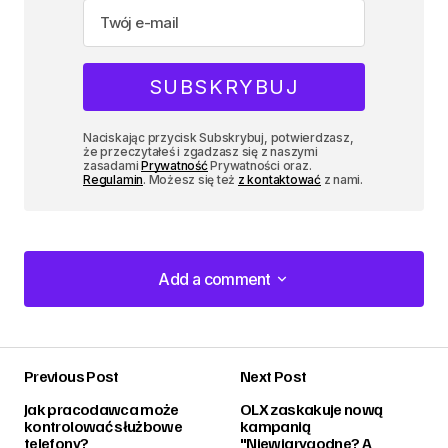
Naciskając przycisk Subskrybuj, potwierdzasz,
że przeczytałeś i zgadzasz się z naszymi
zasadami
Prywatność
Prywatności oraz.
Regulamin
. Możesz się też
z kontaktować
z nami.
Add a comment
Add a comment
Previous Post
Next Post
zalogować
Jak pracodawca może
OLX zaskakuje nową
kontrolować służbowe
kampanią
telefony?
"Niewiarygodne? A