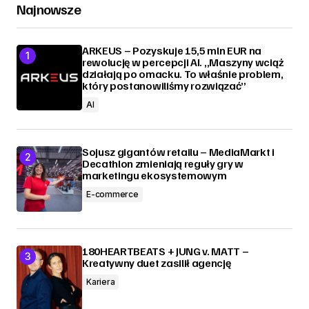
Najnowsze
ARKEUS – Pozyskuje 15,5 mln EUR na
rewolucję w percepcji AI. „Maszyny wciąż
działają po omacku. To właśnie problem,
który postanowiliśmy rozwiązać”
AI
Sojusz gigantów retailu – MediaMarkt i
Decathlon zmieniają reguły gry w
marketingu ekosystemowym
E-commerce
180HEARTBEATS + JUNG v. MATT –
Kreatywny duet zasilił agencję
Kariera