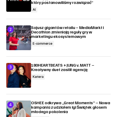
który postanowiliśmy rozwiązać”
AI
Sojusz gigantów retailu – MediaMarkt i
Decathlon zmieniają reguły gry w
marketingu ekosystemowym
E-commerce
180HEARTBEATS + JUNG v. MATT –
Kreatywny duet zasilił agencję
Kariera
OSHEE odkrywa „Great Moments” – Nowa
kampania z udziałem Igi Świątek głosem
młodego pokolenia