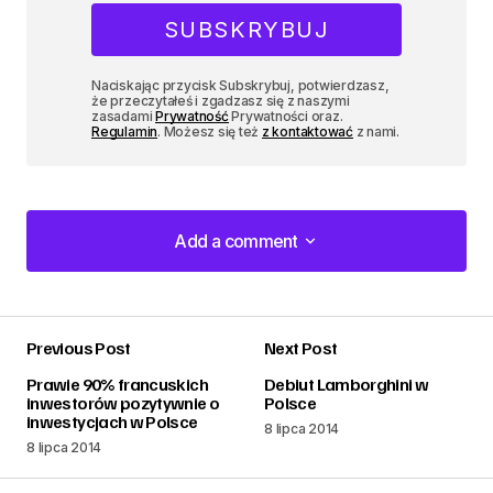
Naciskając przycisk Subskrybuj, potwierdzasz,
że przeczytałeś i zgadzasz się z naszymi
zasadami
Prywatność
Prywatności oraz.
Regulamin
. Możesz się też
z kontaktować
z nami.
Add a comment
Add a comment
Previous Post
Next Post
zalogować
Prawie 90% francuskich
Debiut Lamborghini w
inwestorów pozytywnie o
Polsce
inwestycjach w Polsce
8 lipca 2014
8 lipca 2014