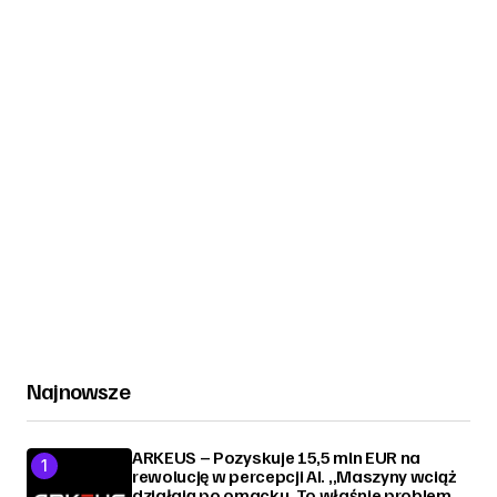
Najnowsze
ARKEUS – Pozyskuje 15,5 mln EUR na
rewolucję w percepcji AI. „Maszyny wciąż
działają po omacku. To właśnie problem,