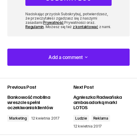
Naciskając przycisk Subskrybuj, potwierdzasz,
że przeczytałeś i zgadzasz się z naszymi
zasadami
Prywatność
Prywatności oraz.
Regulamin
. Możesz się też
z kontaktować
z nami.
Add a comment
Add a comment
Previous Post
Next Post
zalogować
Bankowość mobilna
Agnieszka Radwańska
wreszcie spełni
ambasadorką marki
oczekiwania klientów
LOTOS
Marketing
12 kwietnia 2017
Ludzie
Reklama
12 kwietnia 2017