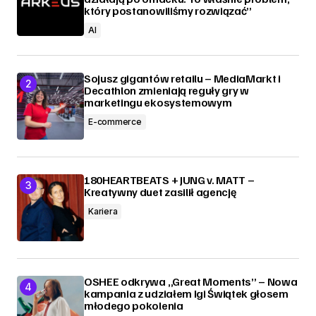
który postanowiliśmy rozwiązać”
AI
Sojusz gigantów retailu – MediaMarkt i
Decathlon zmieniają reguły gry w
marketingu ekosystemowym
E-commerce
180HEARTBEATS + JUNG v. MATT –
Kreatywny duet zasilił agencję
Kariera
OSHEE odkrywa „Great Moments” – Nowa
kampania z udziałem Igi Świątek głosem
młodego pokolenia