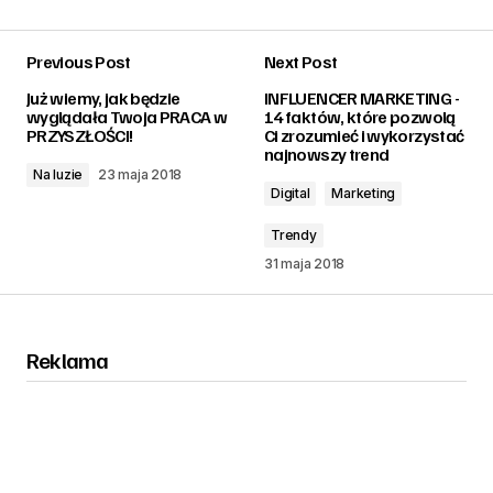
Previous Post
Next Post
zalogować
Już wiemy, jak będzie
INFLUENCER MARKETING -
wyglądała Twoja PRACA w
14 faktów, które pozwolą
PRZYSZŁOŚCI!
Ci zrozumieć i wykorzystać
najnowszy trend
Na luzie
23 maja 2018
Digital
Marketing
Trendy
31 maja 2018
Reklama