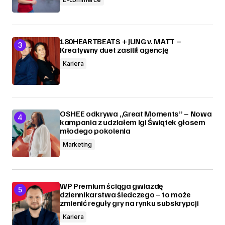
180HEARTBEATS + JUNG v. MATT –
Kreatywny duet zasilił agencję
Kariera
OSHEE odkrywa „Great Moments” – Nowa
kampania z udziałem Igi Świątek głosem
młodego pokolenia
Marketing
WP Premium ściąga gwiazdę
dziennikarstwa śledczego – to może
zmienić reguły gry na rynku subskrypcji
Kariera