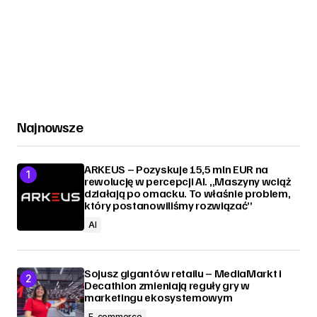
Najnowsze
ARKEUS – Pozyskuje 15,5 mln EUR na
rewolucję w percepcji AI. „Maszyny wciąż
działają po omacku. To właśnie problem,
który postanowiliśmy rozwiązać”
AI
Sojusz gigantów retailu – MediaMarkt i
Decathlon zmieniają reguły gry w
marketingu ekosystemowym
E-commerce