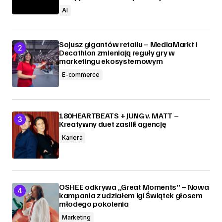
AI
Sojusz gigantów retailu – MediaMarkt i
Decathlon zmieniają reguły gry w
marketingu ekosystemowym
E-commerce
180HEARTBEATS + JUNG v. MATT –
Kreatywny duet zasilił agencję
Kariera
OSHEE odkrywa „Great Moments” – Nowa
kampania z udziałem Igi Świątek głosem
młodego pokolenia
Marketing