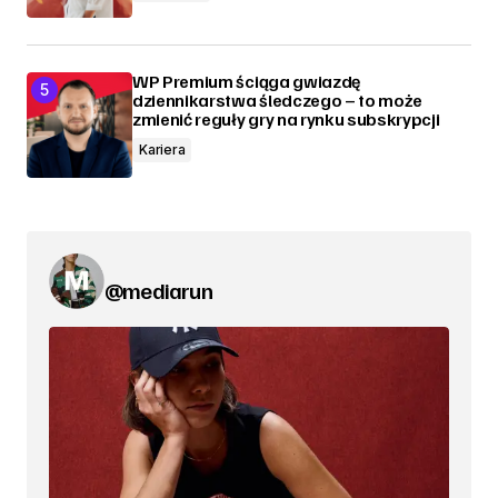
WP Premium ściąga gwiazdę
dziennikarstwa śledczego – to może
zmienić reguły gry na rynku subskrypcji
Kariera
@mediarun