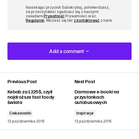
Naciskając przycisk Subskrybuj, potwierdzasz,
że przeczytałeś i zgadzasz się z naszymi
zasadami
Prywatność
Prywatności oraz.
Regulamin
. Możesz się też
z kontaktować
z nami.
Add a comment
Add a comment
Previous Post
Next Post
zalogować
Kebab za 1225$, czyli
Darmowe e-booki na
najdroższe fast foody
przystankach
świata
autobusowych
Ciekawostki
Inspiracje
12 października 2015
13 października 2015