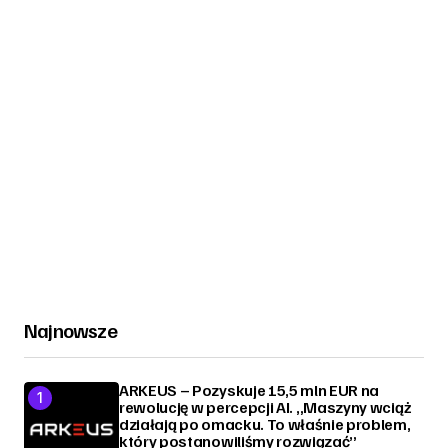
Najnowsze
ARKEUS – Pozyskuje 15,5 mln EUR na
rewolucję w percepcji AI. „Maszyny wciąż
działają po omacku. To właśnie problem,
który postanowiliśmy rozwiązać”