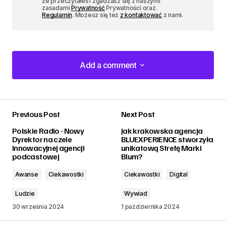
że przeczytałeś i zgadzasz się z naszymi
zasadami
Prywatność
Prywatności oraz.
Regulamin
. Możesz się też
z kontaktować
z nami.
Add a comment
Add a comment
Previous Post
Next Post
zalogować
Polskie Radio - Nowy
Jak krakowska agencja
Dyrektor na czele
BLUEXPERIENCE stworzyła
innowacyjnej agencji
unikatową Strefę Marki
podcastowej
Blum?
Awanse
Ciekawostki
Ciekawostki
Digital
Ludzie
Wywiad
30 września 2024
1 października 2024