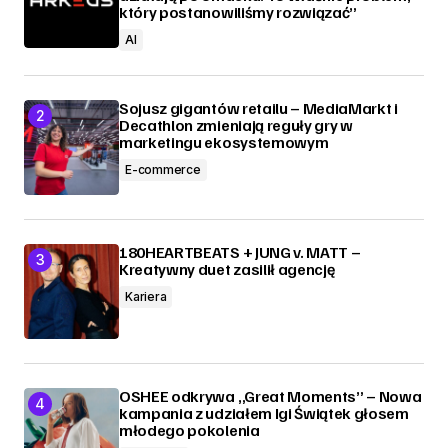
który postanowiliśmy rozwiązać”
AI
Sojusz gigantów retailu – MediaMarkt i
Decathlon zmieniają reguły gry w
marketingu ekosystemowym
E-commerce
180HEARTBEATS + JUNG v. MATT –
Kreatywny duet zasilił agencję
Kariera
OSHEE odkrywa „Great Moments” – Nowa
kampania z udziałem Igi Świątek głosem
młodego pokolenia