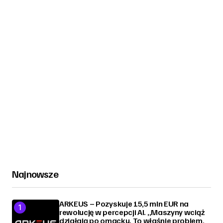
Najnowsze
ARKEUS – Pozyskuje 15,5 mln EUR na
rewolucję w percepcji AI. „Maszyny wciąż
działają po omacku. To właśnie problem,