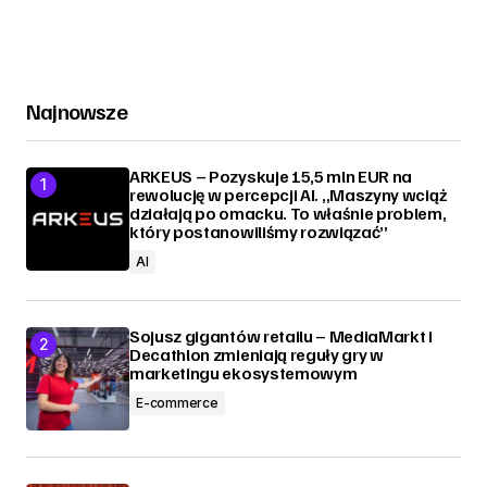
Najnowsze
ARKEUS – Pozyskuje 15,5 mln EUR na
rewolucję w percepcji AI. „Maszyny wciąż
działają po omacku. To właśnie problem,
który postanowiliśmy rozwiązać”
AI
Sojusz gigantów retailu – MediaMarkt i
Decathlon zmieniają reguły gry w
marketingu ekosystemowym
E-commerce