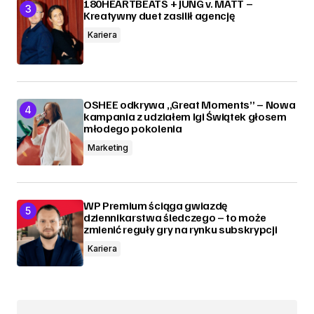
180HEARTBEATS + JUNG v. MATT –
Kreatywny duet zasilił agencję
Kariera
OSHEE odkrywa „Great Moments” – Nowa
kampania z udziałem Igi Świątek głosem
młodego pokolenia
Marketing
WP Premium ściąga gwiazdę
dziennikarstwa śledczego – to może
zmienić reguły gry na rynku subskrypcji
Kariera