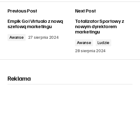
Previous Post
Next Post
zalogować
Empik Go i Virtualo z nową
Totalizator Sportowy z
szefową marketingu
nowym dyrektorem
marketingu
Awanse
27 sierpnia 2024
Awanse
Ludzie
28 sierpnia 2024
Reklama