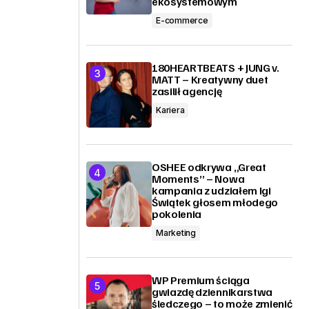
ekosystemowym
E-commerce
180HEARTBEATS + JUNG v.
MATT – Kreatywny duet
zasilił agencję
Kariera
OSHEE odkrywa „Great
Moments” – Nowa
kampania z udziałem Igi
Świątek głosem młodego
pokolenia
Marketing
WP Premium ściąga
gwiazdę dziennikarstwa
śledczego – to może zmienić