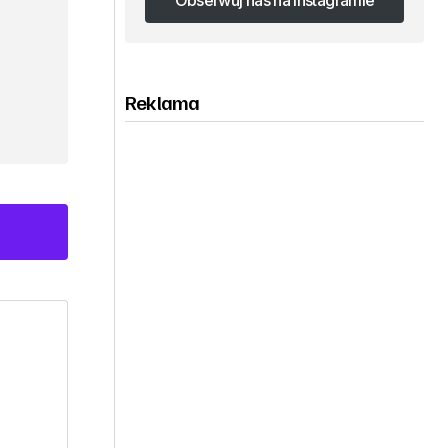
Obserwuj nas na Instagramie
Obserwuj nas na Instagramie
Reklama