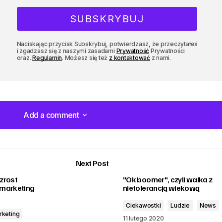
Naciskając przycisk Subskrybuj, potwierdzasz, że przeczytałeś
i zgadzasz się z naszymi zasadami
Prywatność
Prywatności
oraz.
Regulamin
. Możesz się też
z kontaktować
z nami.
Add a comment
Add a comment
Next Post
zrost
"Ok boomer", czyli walka z
 marketing
nietolerancją wiekową
Ciekawostki
Ludzie
News
rketing
11 lutego 2020