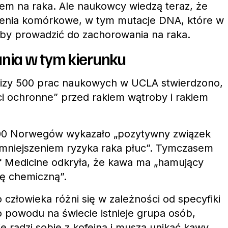
wem na raka. Ale naukowcy wiedzą teraz, że
enia komórkowe, w tym mutacje DNA, które w
by prowadzić do zachorowania na raka.
nia w tym kierunku
izy 500 prac naukowych w UCLA stwierdzono,
i ochronne” przed rakiem wątroby i rakiem
00 Norwegów wykazało „pozytywny związek
zmniejszeniem ryzyka raka płuc”. Tymczasem
f Medicine odkryła, że ​​kawa ma „hamujący
ę chemiczną”.
złowieka różni się w zależności od specyfiki
o powodu na świecie istnieje grupa osób,
ie radzi sobie z kofeiną i muszą unikać kawy.