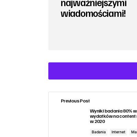
najważniejszymi
wiadomościami!
Previous Post
zalogować
Wyniki badania 80% w
wydatków na content
w 2020
Badania
Internet
Ma