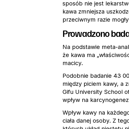
sposób nie jest lekarst
kawa zmniejsza uszkodz
przeciwnym razie mogły
Prowadzono bada
Na podstawie meta-anal
że kawa ma „właściwośc
macicy.
Podobnie badanie 43 0
między piciem kawy, a 
Gifu University School o
wpływ na karcynogenez
Wpływ kawy na każdego c
ciała danej osoby. Z teg
których układ niestety n