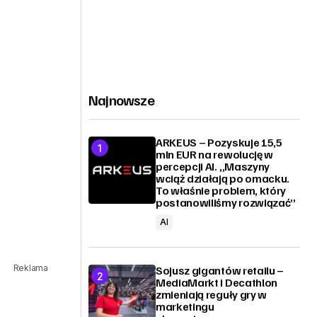
Najnowsze
ARKEUS – Pozyskuje 15,5
mln EUR na rewolucję w
percepcji AI. „Maszyny
wciąż działają po omacku.
To właśnie problem, który
postanowiliśmy rozwiązać”
AI
Reklama
Sojusz gigantów retailu –
MediaMarkt i Decathlon
zmieniają reguły gry w
marketingu