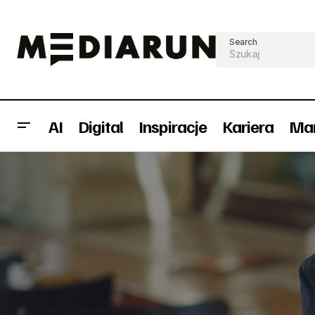
Search
AI
Digital
Inspiracje
Kariera
Mar
Wyniki badania 80% wzrost wydatków
na content marketing w 2020