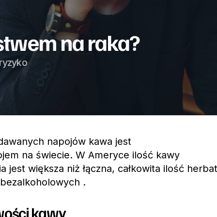
stwem na raka?
 ryzyko
dawanych napojów kawa jest
ojem na świecie. W Ameryce ilość kawy
jest większa niż łączna, całkowita ilość herbat
 bezalkoholowych .
ości kawy