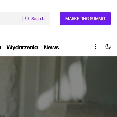
Search
MARKETING SUMMIT
Search
MARKETING SUMMIT
a
Wydarzenia
News
"Ok boomer", czyli walka z
nietolerancją wiekową