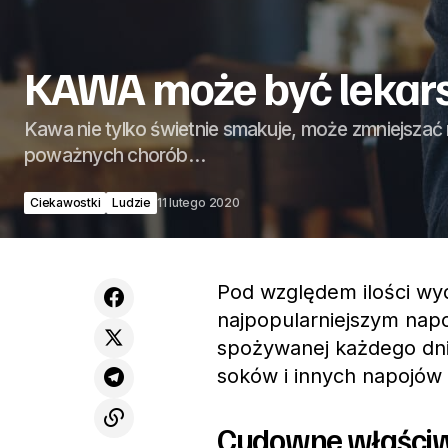
KAWA może być lekar
Kawa nie tylko świetnie smakuje, może zmniejszać
poważnych chorób…
Ciekawostki
Ludzie
11 lutego 2020
Pod względem ilości wy
najpopularniejszym nap
spożywanej każdego dnia 
soków i innych napojów
Cudowne właściw