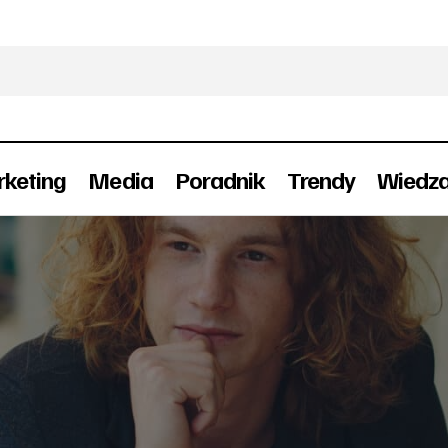
keting
Media
Poradnik
Trendy
Wiedz
KAWA może być lekarstwem na raka?
Ciekawostki
Ludzie