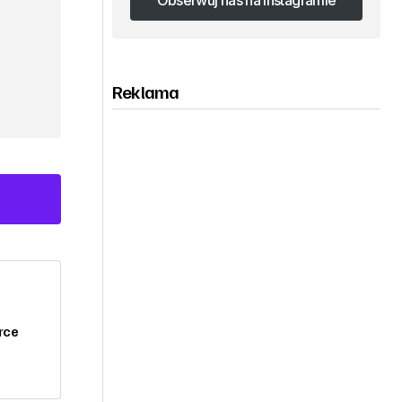
Obserwuj nas na Instagramie
Obserwuj nas na Instagramie
Reklama
rce