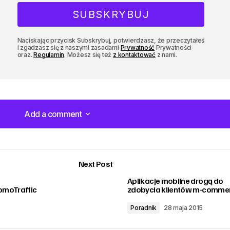
Naciskając przycisk Subskrybuj, potwierdzasz, że przeczytałeś
i zgadzasz się z naszymi zasadami
Prywatność
Prywatności
oraz.
Regulamin
. Możesz się też
z kontaktować
z nami.
Add a comment
Add a comment
Next Post
Aplikacje mobilne drogą do
omoTraffic
zdobycia klientów m-comme
Poradnik
28 maja 2015