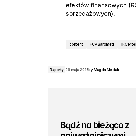
efektów finansowych (R
sprzedażowych).
content
FCP Barometr
IRCente
Raporty
28 maja 2015
by
Magda Śleziak
Bądź na bieżąco z
najważniejszymi