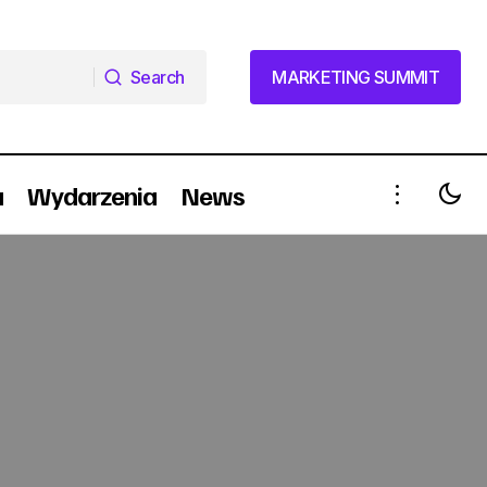
Search
MARKETING SUMMIT
Search
MARKETING SUMMIT
a
Wydarzenia
News
Aplikacje mobilne drogą do zdobycia
klientów m-commerce