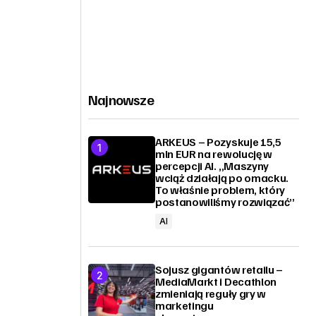
Najnowsze
ARKEUS – Pozyskuje 15,5
mln EUR na rewolucję w
percepcji AI. „Maszyny
wciąż działają po omacku.
To właśnie problem, który
postanowiliśmy rozwiązać”
AI
Sojusz gigantów retailu –
MediaMarkt i Decathlon
zmieniają reguły gry w
marketingu