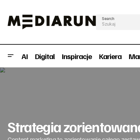
Search
AI
Digital
Inspiracje
Kariera
Mar
Zmiany w zarządach PromoAgency
oraz PromoTraffic
Strategia zorientowan
Content marketing to zorientowanie całego zestaw