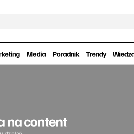
keting
Media
Poradnik
Trendy
Wiedz
Strategia zorientowana na content
Raporty
a na content
u działań