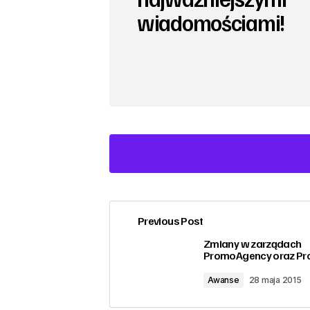
wiadomościami!
Previous Post
zalogować
Zmiany w zarządach
PromoAgency oraz Pr
Awanse
28 maja 2015