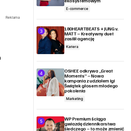
ekosystemowym
E-commerce
Reklama
180HEARTBEATS + JUNG v.
MATT – Kreatywny duet
zasilił agencję
Kariera
h
OSHEE odkrywa „Great
Moments” – Nowa
kampania z udziałem Igi
Świątek głosem młodego
pokolenia
Marketing
WP Premium ściąga
gwiazdę dziennikarstwa
śledczego – to może zmienić