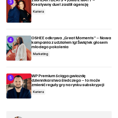
Kreatywny duet zasilił agencję
Kariera
OSHEE odkrywa „Great Moments” – Nowa
kampania z udziałem Igi Świątek głosem
młodego pokolenia
Marketing
WP Premium ściąga gwiazdę
dziennikarstwa śledczego – to może
zmienić reguły gry na rynku subskrypcji
Kariera