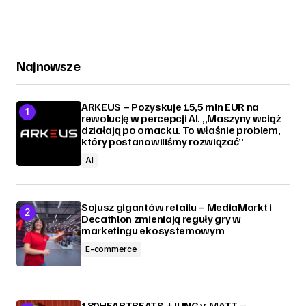
Najnowsze
ARKEUS – Pozyskuje 15,5 mln EUR na
rewolucję w percepcji AI. „Maszyny wciąż
działają po omacku. To właśnie problem,
który postanowiliśmy rozwiązać”
AI
Sojusz gigantów retailu – MediaMarkt i
Decathlon zmieniają reguły gry w
marketingu ekosystemowym
E-commerce
180HEARTBEATS + JUNG v. MATT –