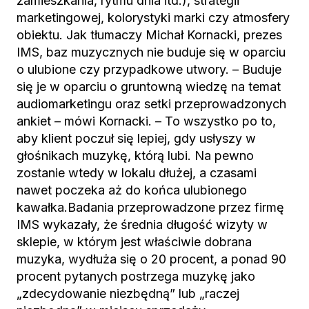
zamieszkania, rytmu dnia itd.), strategii
marketingowej, kolorystyki marki czy atmosfery
obiektu. Jak tłumaczy Michał Kornacki, prezes
IMS, baz muzycznych nie buduje się w oparciu
o ulubione czy przypadkowe utwory. – Buduje
się je w oparciu o gruntowną wiedzę na temat
audiomarketingu oraz setki przeprowadzonych
ankiet – mówi Kornacki. – To wszystko po to,
aby klient poczuł się lepiej, gdy usłyszy w
głośnikach muzykę, którą lubi. Na pewno
zostanie wtedy w lokalu dłużej, a czasami
nawet poczeka aż do końca ulubionego
kawałka.Badania przeprowadzone przez firmę
IMS wykazały, że średnia długość wizyty w
sklepie, w którym jest właściwie dobrana
muzyka, wydłuża się o 20 procent, a ponad 90
procent pytanych postrzega muzykę jako
„zdecydowanie niezbędną” lub „raczej