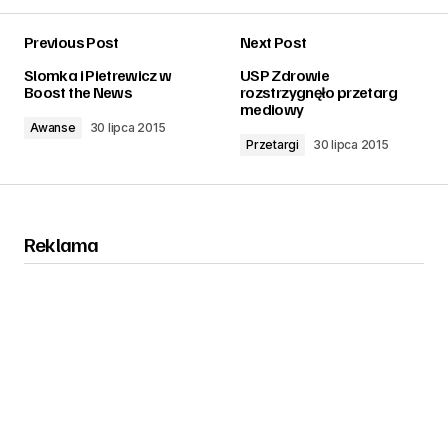
Previous Post
Next Post
zalogować
Slomka i Pietrewicz w
USP Zdrowie
Boost the News
rozstrzygnęło przetarg
mediowy
Awanse
30 lipca 2015
Przetargi
30 lipca 2015
Reklama