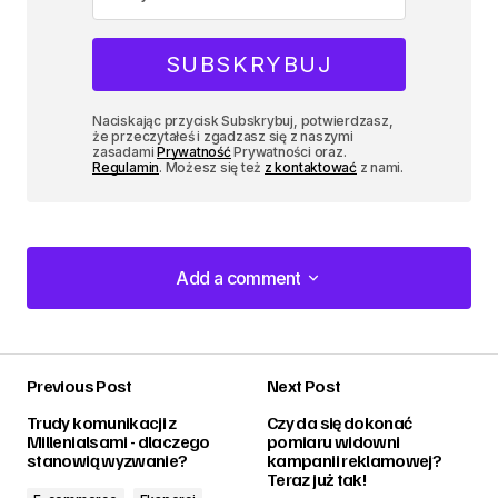
Naciskając przycisk Subskrybuj, potwierdzasz,
że przeczytałeś i zgadzasz się z naszymi
zasadami
Prywatność
Prywatności oraz.
Regulamin
. Możesz się też
z kontaktować
z nami.
Add a comment
Add a comment
Previous Post
Next Post
zalogować
Trudy komunikacji z
Czy da się dokonać
Millenialsami - dlaczego
pomiaru widowni
stanowią wyzwanie?
kampanii reklamowej?
Teraz już tak!