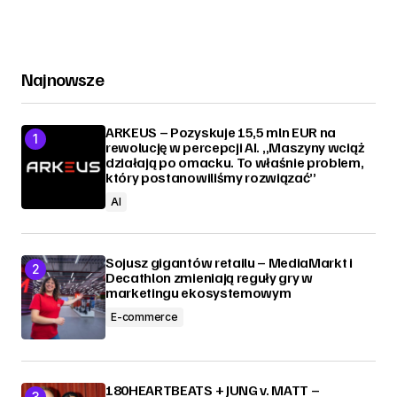
Najnowsze
ARKEUS – Pozyskuje 15,5 mln EUR na
rewolucję w percepcji AI. „Maszyny wciąż
działają po omacku. To właśnie problem,
który postanowiliśmy rozwiązać”
AI
Sojusz gigantów retailu – MediaMarkt i
Decathlon zmieniają reguły gry w
marketingu ekosystemowym
E-commerce
180HEARTBEATS + JUNG v. MATT –