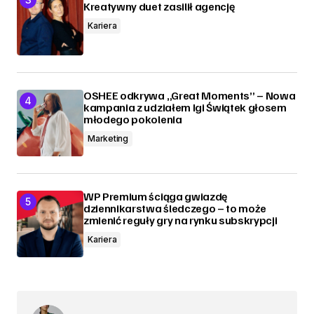
Kreatywny duet zasilił agencję
Kariera
OSHEE odkrywa „Great Moments” – Nowa
kampania z udziałem Igi Świątek głosem
młodego pokolenia
Marketing
WP Premium ściąga gwiazdę
dziennikarstwa śledczego – to może
zmienić reguły gry na rynku subskrypcji
Kariera