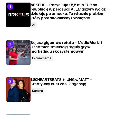
ARKEUS – Pozyskuje 15,5 mln EUR na
rewolucję w percepcji AI. „Maszyny wciąż
działają po omacku. To właśnie problem,
który postanowiliśmy rozwiązać”
AI
Sojusz gigantów retailu – MediaMarkt i
Decathlon zmieniają reguły gry w
marketingu ekosystemowym
E-commerce
180HEARTBEATS + JUNG v. MATT –
Kreatywny duet zasilił agencję
Kariera