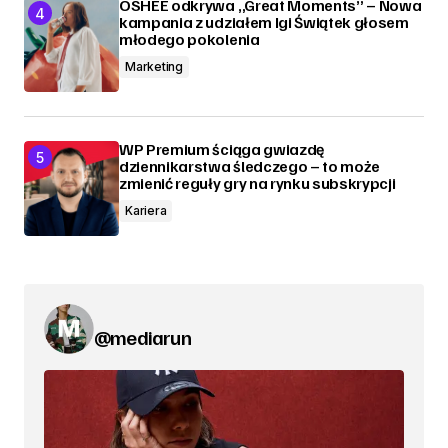
OSHEE odkrywa „Great Moments” – Nowa
kampania z udziałem Igi Świątek głosem
młodego pokolenia
Marketing
WP Premium ściąga gwiazdę
dziennikarstwa śledczego – to może
zmienić reguły gry na rynku subskrypcji
Kariera
@mediarun