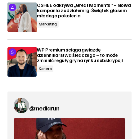
OSHEE odkrywa „Great Moments” – Nowa
kampania z udziałem Igi Świątek głosem
młodego pokolenia
Marketing
WP Premium ściąga gwiazdę
dziennikarstwa śledczego – to może
zmienić reguły gry na rynku subskrypcji
Kariera
@mediarun