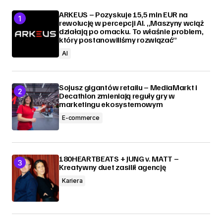
ARKEUS – Pozyskuje 15,5 mln EUR na
rewolucję w percepcji AI. „Maszyny wciąż
działają po omacku. To właśnie problem,
który postanowiliśmy rozwiązać”
AI
Sojusz gigantów retailu – MediaMarkt i
Decathlon zmieniają reguły gry w
marketingu ekosystemowym
E-commerce
180HEARTBEATS + JUNG v. MATT –
Kreatywny duet zasilił agencję
Kariera