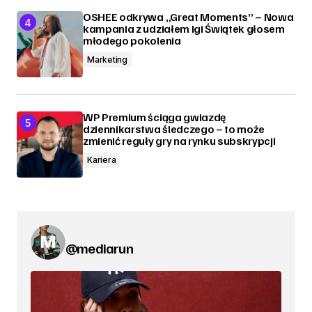
OSHEE odkrywa „Great Moments” – Nowa
kampania z udziałem Igi Świątek głosem
młodego pokolenia
Marketing
WP Premium ściąga gwiazdę
dziennikarstwa śledczego – to może
zmienić reguły gry na rynku subskrypcji
Kariera
@mediarun