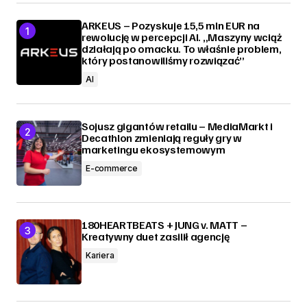
ARKEUS – Pozyskuje 15,5 mln EUR na
rewolucję w percepcji AI. „Maszyny wciąż
działają po omacku. To właśnie problem,
który postanowiliśmy rozwiązać”
AI
Sojusz gigantów retailu – MediaMarkt i
Decathlon zmieniają reguły gry w
marketingu ekosystemowym
E-commerce
180HEARTBEATS + JUNG v. MATT –
Kreatywny duet zasilił agencję
Kariera